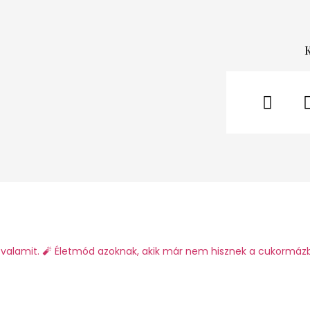
valamit.
🧨 Életmód azoknak, akik már nem hisznek a cukormáz