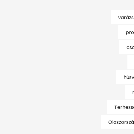
varázs
pro
csa
húsv
Terhessé
Olaszorsz