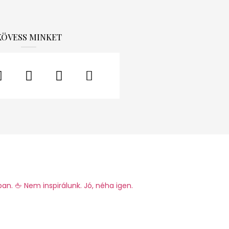
KÖVESS MINKET
ban.
🖕 Nem inspirálunk. Jó, néha igen.