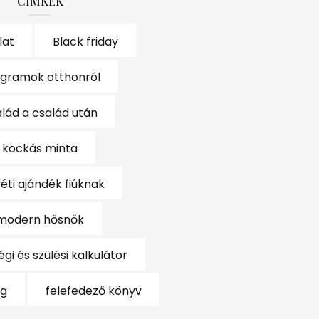
CÍMKÉK
lat
Black friday
gramok otthonról
lád a család után
kockás minta
éti ajándék fiúknak
modern hősnők
gi és szülési kalkulátor
ág
felefedező könyv