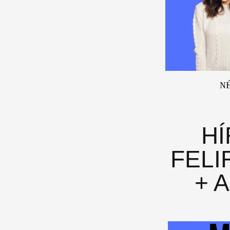
N
H
FELI
+ 