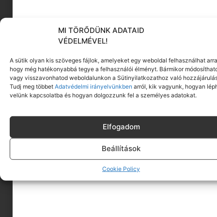
MI TÖRŐDÜNK ADATAID
KÖVESS MINKET
VÉDELMÉVEL!
A sütik olyan kis szöveges fájlok, amelyeket egy weboldal felhasználhat arra
hogy még hatékonyabbá tegye a felhasználói élményt. Bármikor módosíthat
vagy visszavonhatod weboldalunkon a Sütinyilatkozathoz való hozzájárulás
Tudj meg többet
Adatvédelmi irányelvünkben
arról, kik vagyunk, hogyan lép
velünk kapcsolatba és hogyan dolgozzunk fel a személyes adatokat.
Elfogadom
Beállítások
Cookie Policy
A MINIMAGRÓL