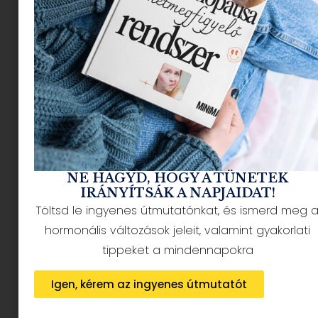
NÉPSZERŰ CIKKEK
NE HAGYD, HOGY A TÜNETEK
IRÁNYÍTSÁK A NAPJAIDAT!
Töltsd le ingyenes útmutatónkat, és ismerd meg 
hormonális változások jeleit, valamint gyakorlati
HÍRLEVÉL FELIRATKOZÁS + AJÁNDÉK
tippeket a mindennapokra
Igen, kérem az ingyenes útmutatót