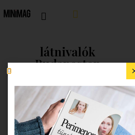
látnivalók
Budapesten