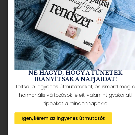
NÉPSZERŰ CIKKEK
NE HAGYD, HOGY A TÜNETEK
IRÁNYÍTSÁK A NAPJAIDAT!
Töltsd le ingyenes útmutatónkat, és ismerd meg 
HÍRLEVÉL FELIRATKOZÁS + AJÁNDÉK
hormonális változások jeleit, valamint gyakorlati
tippeket a mindennapokra
Igen, kérem az ingyenes útmutatót