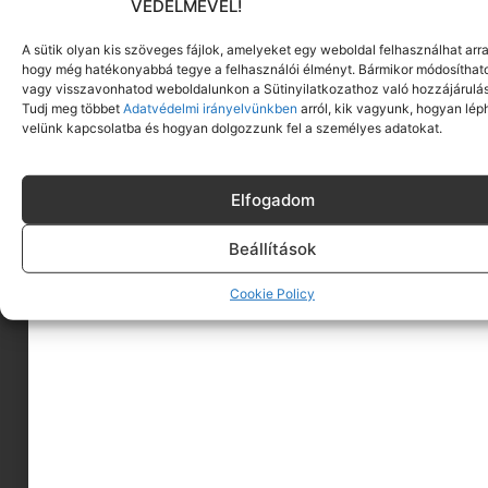
VÉDELMÉVEL!
A sütik olyan kis szöveges fájlok, amelyeket egy weboldal felhasználhat arra
hogy még hatékonyabbá tegye a felhasználói élményt. Bármikor módosíthat
vagy visszavonhatod weboldalunkon a Sütinyilatkozathoz való hozzájárulás
Tudj meg többet
Adatvédelmi irányelvünkben
arról, kik vagyunk, hogyan lép
velünk kapcsolatba és hogyan dolgozzunk fel a személyes adatokat.
Elfogadom
Beállítások
A MINIMAGRÓL
Cookie Policy
HIRDESS A MINIMAGON
FELHASZNÁLÁSI FELTÉTELEK
ADATVÉDELEM
KAPCSOLAT