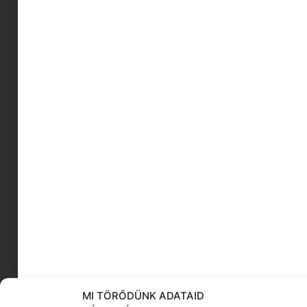
kevésbé ismert fürdőhelyek
cupcake
stílustippek
pöttyös ruhák
40-es nők
híres tudós nők
pogácsa
könyv ajánló
Lánchíd
kávézási szokások
KÖVESS MINKET
MI TÖRŐDÜNK ADATAID