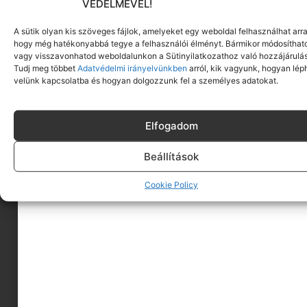
VÉDELMÉVEL!
A sütik olyan kis szöveges fájlok, amelyeket egy weboldal felhasználhat arra
hogy még hatékonyabbá tegye a felhasználói élményt. Bármikor módosíthat
vagy visszavonhatod weboldalunkon a Sütinyilatkozathoz való hozzájárulás
Tudj meg többet
Adatvédelmi irányelvünkben
arról, kik vagyunk, hogyan lép
velünk kapcsolatba és hogyan dolgozzunk fel a személyes adatokat.
Elfogadom
Beállítások
A MINIMAGRÓL
Cookie Policy
HIRDESS A MINIMAGON
FELHASZNÁLÁSI FELTÉTELEK
ADATVÉDELEM
KAPCSOLAT