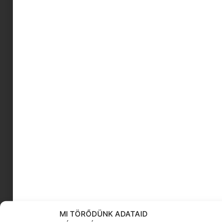
21. Század Kiadó
Lego polc
karácsonyi fotók
ballonkabát
hátizsák tisztítása
kamasz viselkedése
piknik recept
szponzrált tartalom
anyáknapja
őszi cipő divat
KÖVESS MINKET
MI TÖRŐDÜNK ADATAID