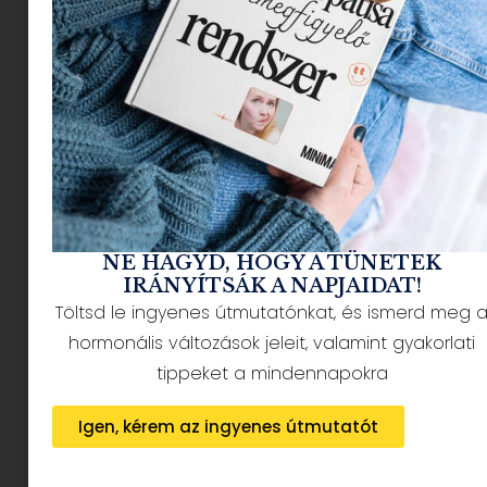
NÉPSZERŰ CIKKEK
NE HAGYD, HOGY A TÜNETEK
IRÁNYÍTSÁK A NAPJAIDAT!
Töltsd le ingyenes útmutatónkat, és ismerd meg 
HÍRLEVÉL FELIRATKOZÁS + AJÁNDÉK
hormonális változások jeleit, valamint gyakorlati
tippeket a mindennapokra
Igen, kérem az ingyenes útmutatót