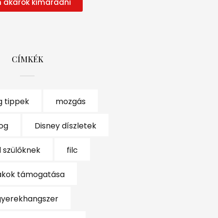
 akarok kimaradni
CÍMKÉK
 tippek
mozgás
og
Disney díszletek
l szülőknek
filc
ákok támogatása
gyerekhangszer