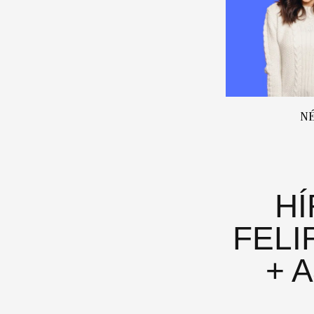
N
H
FELI
+ 