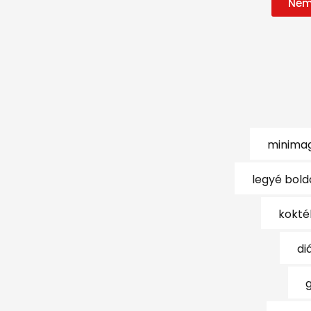
Nem
minimag
legyé bold
kokté
di