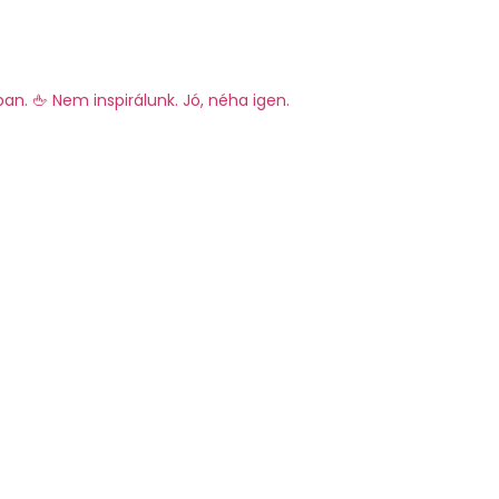
ban.
🖕 Nem inspirálunk. Jó, néha igen.