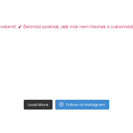
valamit.
🧨 Életmód azoknak, akik már nem hisznek a cukormáz
Load More
Follow on Instagram