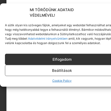
MI TÖRŐDÜNK ADATAID
KÖVESS MINKET
VÉDELMÉVEL!
A sütik olyan kis szöveges fájlok, amelyeket egy weboldal felhasználhat arra
hogy még hatékonyabbá tegye a felhasználói élményt. Bármikor módosíthat
vagy visszavonhatod weboldalunkon a Sütinyilatkozathoz való hozzájárulás
Tudj meg többet
Adatvédelmi irányelvünkben
arról, kik vagyunk, hogyan lép
velünk kapcsolatba és hogyan dolgozzunk fel a személyes adatokat.
Elfogadom
Beállítások
Cookie Policy
A MINIMAGRÓL
HIRDESS A MINIMAGON