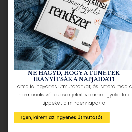
NÉPSZERŰ CIKKEK
NE HAGYD, HOGY A TÜNETEK
IRÁNYÍTSÁK A NAPJAIDAT!
Töltsd le ingyenes útmutatónkat, és ismerd meg 
HÍRLEVÉL FELIRATKOZÁS + AJÁNDÉK
hormonális változások jeleit, valamint gyakorlati
tippeket a mindennapokra
Igen, kérem az ingyenes útmutatót