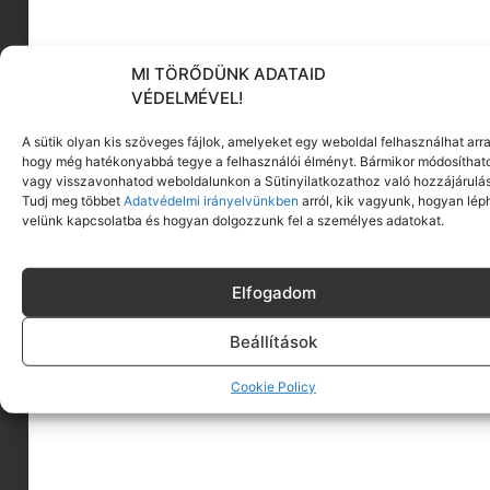
MI TÖRŐDÜNK ADATAID
VÉDELMÉVEL!
KÖVESS MINKET
A sütik olyan kis szöveges fájlok, amelyeket egy weboldal felhasználhat arra
hogy még hatékonyabbá tegye a felhasználói élményt. Bármikor módosíthat
vagy visszavonhatod weboldalunkon a Sütinyilatkozathoz való hozzájárulás
Tudj meg többet
Adatvédelmi irányelvünkben
arról, kik vagyunk, hogyan lép
velünk kapcsolatba és hogyan dolgozzunk fel a személyes adatokat.
Elfogadom
Beállítások
Cookie Policy
A MINIMAGRÓL