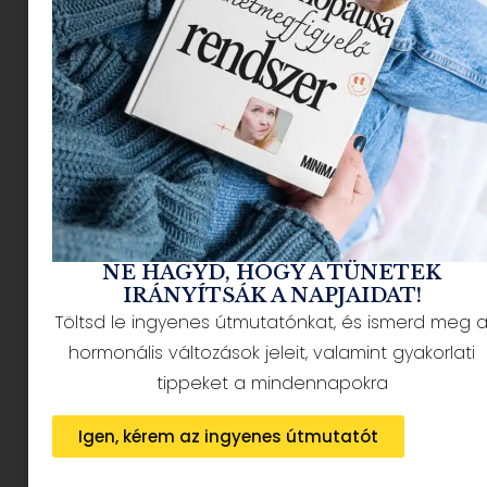
NÉPSZERŰ CIKKEK
NE HAGYD, HOGY A TÜNETEK
IRÁNYÍTSÁK A NAPJAIDAT!
Töltsd le ingyenes útmutatónkat, és ismerd meg 
HÍRLEVÉL FELIRATKOZÁS + AJÁNDÉK
hormonális változások jeleit, valamint gyakorlati
tippeket a mindennapokra
Igen, kérem az ingyenes útmutatót