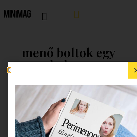
menő boltok egy
helyen