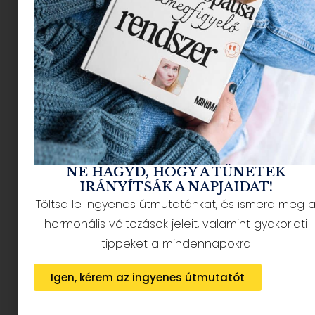
NÉPSZERŰ CIKKEK
NE HAGYD, HOGY A TÜNETEK
IRÁNYÍTSÁK A NAPJAIDAT!
Töltsd le ingyenes útmutatónkat, és ismerd meg 
hormonális változások jeleit, valamint gyakorlati
HÍRLEVÉL FELIRATKOZÁS + AJÁNDÉK
tippeket a mindennapokra
Igen, kérem az ingyenes útmutatót