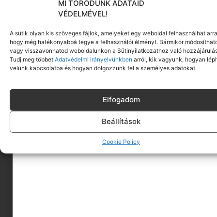
MI TÖRŐDÜNK ADATAID
VÉDELMÉVEL!
A sütik olyan kis szöveges fájlok, amelyeket egy weboldal felhasználhat arra
hogy még hatékonyabbá tegye a felhasználói élményt. Bármikor módosíthat
vagy visszavonhatod weboldalunkon a Sütinyilatkozathoz való hozzájárulás
Tudj meg többet
Adatvédelmi irányelvünkben
arról, kik vagyunk, hogyan lép
velünk kapcsolatba és hogyan dolgozzunk fel a személyes adatokat.
Elfogadom
Beállítások
Cookie Policy
A MINIMAGRÓL
HIRDESS A MINIMAGON
FELHASZNÁLÁSI FELTÉTELEK