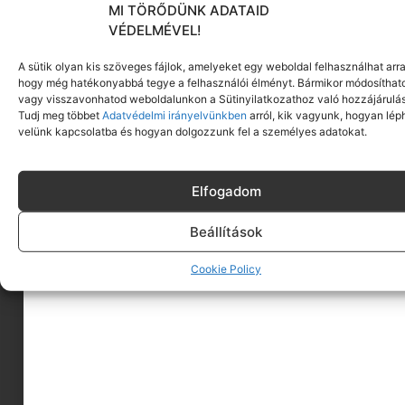
MI TÖRŐDÜNK ADATAID
VÉDELMÉVEL!
A sütik olyan kis szöveges fájlok, amelyeket egy weboldal felhasználhat arra
hogy még hatékonyabbá tegye a felhasználói élményt. Bármikor módosíthat
vagy visszavonhatod weboldalunkon a Sütinyilatkozathoz való hozzájárulás
Tudj meg többet
Adatvédelmi irányelvünkben
arról, kik vagyunk, hogyan lép
velünk kapcsolatba és hogyan dolgozzunk fel a személyes adatokat.
Elfogadom
Beállítások
Cookie Policy
A MINIMAGRÓL
HIRDESS A MINIMAGON
FELHASZNÁLÁSI FELTÉTELEK