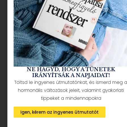
NÉPSZERŰ CIKKEK
NE HAGYD, HOGY A TÜNETEK
IRÁNYÍTSÁK A NAPJAIDAT!
Töltsd le ingyenes útmutatónkat, és ismerd meg 
HÍRLEVÉL FELIRATKOZÁS + AJÁNDÉK
hormonális változások jeleit, valamint gyakorlati
tippeket a mindennapokra
Igen, kérem az ingyenes útmutatót