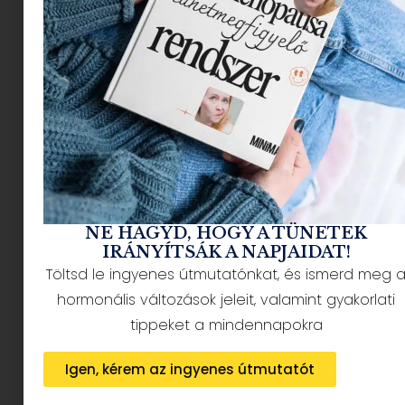
NÉPSZERŰ CIKKEK
NE HAGYD, HOGY A TÜNETEK
IRÁNYÍTSÁK A NAPJAIDAT!
Töltsd le ingyenes útmutatónkat, és ismerd meg 
hormonális változások jeleit, valamint gyakorlati
HÍRLEVÉL FELIRATKOZÁS + AJÁNDÉK
tippeket a mindennapokra
Igen, kérem az ingyenes útmutatót