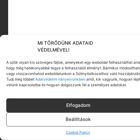
gyerekköny
MI TÖRŐDÜNK ADATAID
VÉDELMÉVEL!
KÖVESS MINKET
A sütik olyan kis szöveges fájlok, amelyeket egy weboldal felhasználhat arra
hogy még hatékonyabbá tegye a felhasználói élményt. Bármikor módosíthat
vagy visszavonhatod weboldalunkon a Sütinyilatkozathoz való hozzájárulás
Tudj meg többet
Adatvédelmi irányelvünkben
arról, kik vagyunk, hogyan lép
velünk kapcsolatba és hogyan dolgozzunk fel a személyes adatokat.
Elfogadom
Beállítások
Cookie Policy