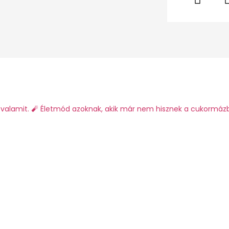
valamit.
🧨 Életmód azoknak, akik már nem hisznek a cukormáz