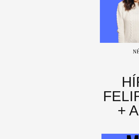
N
H
FELI
+ 