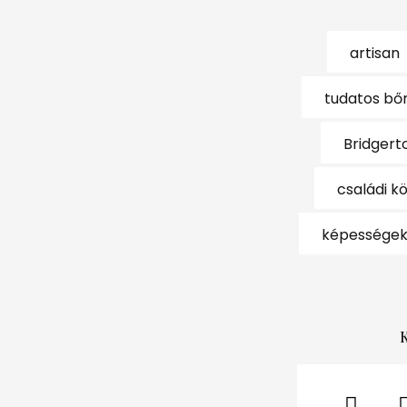
artisan
tudatos bő
Bridgert
családi k
képessége