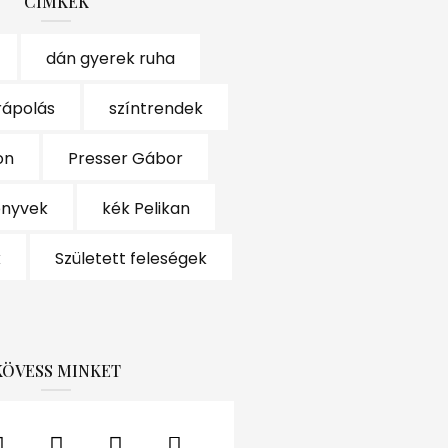
CÍMKÉK
dán gyerek ruha
rápolás
színtrendek
on
Presser Gábor
önyvek
kék Pelikan
k
Született feleségek
KÖVESS MINKET