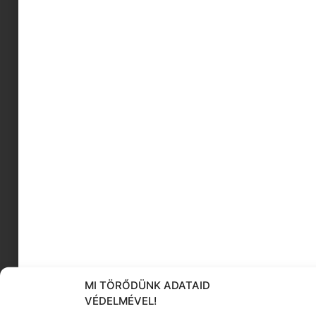
gyerek lámpa
gluténmentes ételek
környezetbarát termékek
tánc
színesbőrű
vegán desszert
festett haj
Érzékenyítő mese
szabadtéri játékok
Ljubjana
KÖVESS MINKET
MI TÖRŐDÜNK ADATAID
VÉDELMÉVEL!