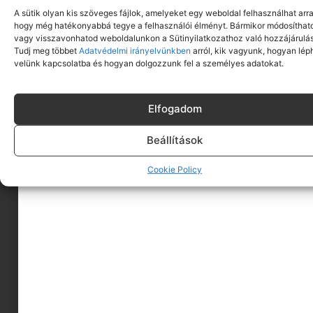
A sütik olyan kis szöveges fájlok, amelyeket egy weboldal felhasználhat arra
hogy még hatékonyabbá tegye a felhasználói élményt. Bármikor módosíthat
vagy visszavonhatod weboldalunkon a Sütinyilatkozathoz való hozzájárulás
Tudj meg többet
Adatvédelmi irányelvünkben
arról, kik vagyunk, hogyan lép
velünk kapcsolatba és hogyan dolgozzunk fel a személyes adatokat.
Elfogadom
Beállítások
A MINIMAGRÓL
Cookie Policy
HIRDESS A MINIMAGON
FELHASZNÁLÁSI FELTÉTELEK
ADATVÉDELEM
KAPCSOLAT
IMPRESSZUM