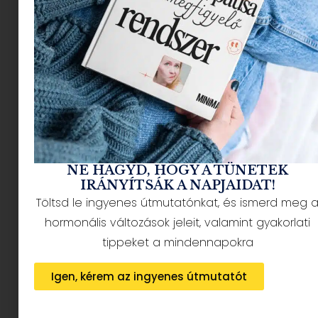
NÉPSZERŰ CIKKEK
NE HAGYD, HOGY A TÜNETEK
IRÁNYÍTSÁK A NAPJAIDAT!
Töltsd le ingyenes útmutatónkat, és ismerd meg 
HÍRLEVÉL FELIRATKOZÁS + AJÁNDÉK
hormonális változások jeleit, valamint gyakorlati
tippeket a mindennapokra
Igen, kérem az ingyenes útmutatót