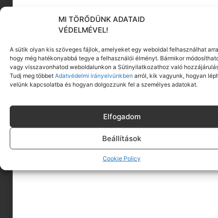
MI TÖRŐDÜNK ADATAID
KÖVESS MINKET
VÉDELMÉVEL!
A sütik olyan kis szöveges fájlok, amelyeket egy weboldal felhasználhat arra
hogy még hatékonyabbá tegye a felhasználói élményt. Bármikor módosíthat
vagy visszavonhatod weboldalunkon a Sütinyilatkozathoz való hozzájárulás
Tudj meg többet
Adatvédelmi irányelvünkben
arról, kik vagyunk, hogyan lép
velünk kapcsolatba és hogyan dolgozzunk fel a személyes adatokat.
Elfogadom
Beállítások
Cookie Policy
A MINIMAGRÓL
HIRDESS A MINIMAGON