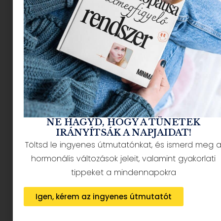
NÉPSZERŰ CIKKEK
NE HAGYD, HOGY A TÜNETEK
IRÁNYÍTSÁK A NAPJAIDAT!
Töltsd le ingyenes útmutatónkat, és ismerd meg 
HÍRLEVÉL FELIRATKOZÁS + AJÁNDÉK
hormonális változások jeleit, valamint gyakorlati
tippeket a mindennapokra
Igen, kérem az ingyenes útmutatót