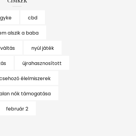
CÍMKÉK
gyke
cbd
em alszik a baba
váltás
nyúl játék
zás
újrahasznosított
csehozó élelmiszerek
talan nők támogatása
február 2