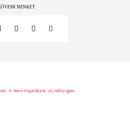
KÖVESS MINKET
ban.
🖕 Nem inspirálunk. Jó, néha igen.