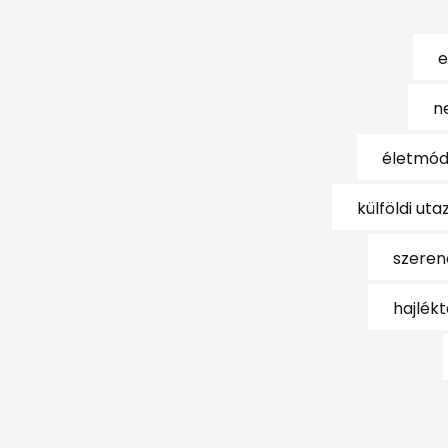
e
n
életmód
külföldi uta
szeren
hajlék