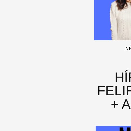
N
H
FELI
+ 