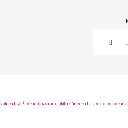
valamit.
🧨 Életmód azoknak, akik már nem hisznek a cukormáz