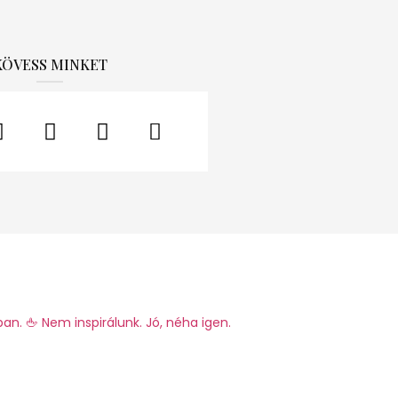
KÖVESS MINKET
ban.
🖕 Nem inspirálunk. Jó, néha igen.