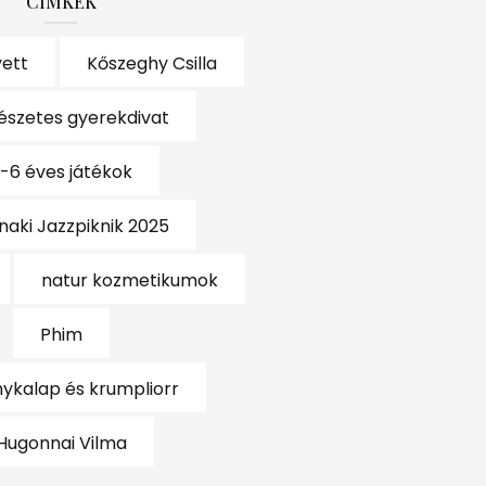
CÍMKÉK
yett
Kőszeghy Csilla
észetes gyerekdivat
-6 éves játékok
naki Jazzpiknik 2025
natur kozmetikumok
Phim
kalap és krumpliorr
Hugonnai Vilma