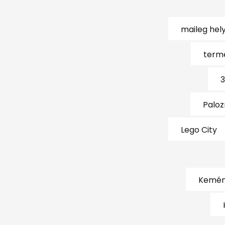
maileg hel
term
3
Paloz
Lego City
Kemény