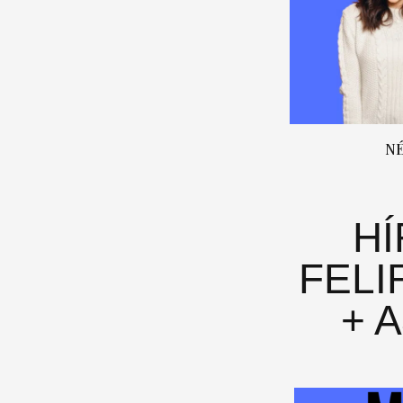
N
H
FELI
+ 