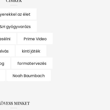
CÍMKÉK
yerekkel az élet
&H gyógyvarázs
esélni
Prime Video
alvás
kinti játék
log
formatervezés
Noah Baumbach
KÖVESS MINKET