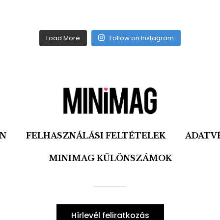
Load More
Follow on Instagram
ON
FELHASZNÁLÁSI FELTÉTELEK
ADATV
MINIMAG KÜLÖNSZÁMOK
Hírlevél feliratkozás