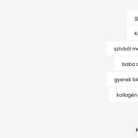
g
K
szívből m
baba 
gyerek b
kollagén