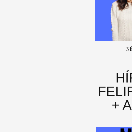
N
H
FELI
+ 