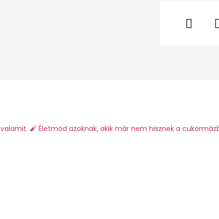
valamit.
🧨 Életmód azoknak, akik már nem hisznek a cukormáz