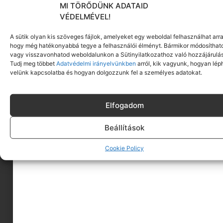
MI TÖRŐDÜNK ADATAID
VÉDELMÉVEL!
A sütik olyan kis szöveges fájlok, amelyeket egy weboldal felhasználhat arra
hogy még hatékonyabbá tegye a felhasználói élményt. Bármikor módosíthat
vagy visszavonhatod weboldalunkon a Sütinyilatkozathoz való hozzájárulás
Tudj meg többet
Adatvédelmi irányelvünkben
arról, kik vagyunk, hogyan lép
velünk kapcsolatba és hogyan dolgozzunk fel a személyes adatokat.
Elfogadom
Beállítások
Cookie Policy
A MINIMAGRÓL
HIRDESS A MINIMAGON
FELHASZNÁLÁSI FELTÉTELEK