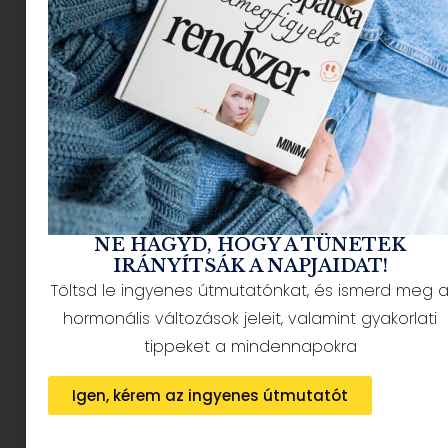
NÉPSZERŰ CIKKEK
NE HAGYD, HOGY A TÜNETEK
IRÁNYÍTSÁK A NAPJAIDAT!
Töltsd le ingyenes útmutatónkat, és ismerd meg 
HÍRLEVÉL FELIRATKOZÁS + AJÁNDÉK
hormonális változások jeleit, valamint gyakorlati
tippeket a mindennapokra
Igen, kérem az ingyenes útmutatót