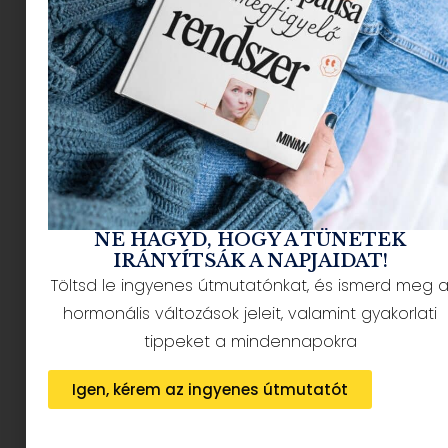
NÉPSZERŰ CIKKEK
NE HAGYD, HOGY A TÜNETEK
IRÁNYÍTSÁK A NAPJAIDAT!
Töltsd le ingyenes útmutatónkat, és ismerd meg 
HÍRLEVÉL FELIRATKOZÁS + AJÁNDÉK
hormonális változások jeleit, valamint gyakorlati
tippeket a mindennapokra
Igen, kérem az ingyenes útmutatót