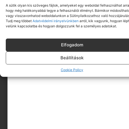
A sütik olyan kis szöveges fájlok, amelyeket egy weboldal felhasználhat arra
hogy még hatékonyabbá tegye a felhasználói élményt. Bármikor módosíthat
vagy visszavonhatod weboldalunkon a Sütinyilatkozathoz való hozzájárulás
Tudj meg többet
Adatvédelmi irányelvünkben
arról, kik vagyunk, hogyan lép
velünk kapcsolatba és hogyan dolgozzunk fel a személyes adatokat.
Elfogadom
Beállítások
A MINIMAGRÓL
Cookie Policy
HIRDESS A MINIMAGON
FELHASZNÁLÁSI FELTÉTELEK
ADATVÉDELEM
KAPCSOLAT
IMPRESSZUM