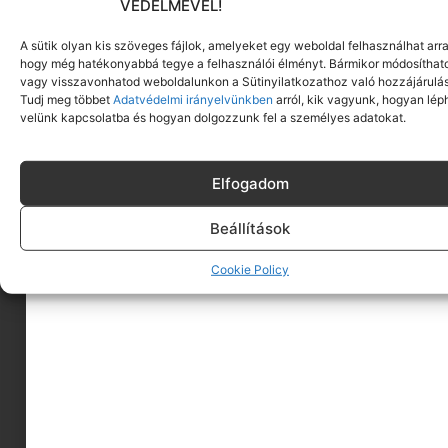
VÉDELMÉVEL!
A sütik olyan kis szöveges fájlok, amelyeket egy weboldal felhasználhat arra
hogy még hatékonyabbá tegye a felhasználói élményt. Bármikor módosíthat
vagy visszavonhatod weboldalunkon a Sütinyilatkozathoz való hozzájárulás
Tudj meg többet
Adatvédelmi irányelvünkben
arról, kik vagyunk, hogyan lép
velünk kapcsolatba és hogyan dolgozzunk fel a személyes adatokat.
Elfogadom
Beállítások
A MINIMAGRÓL
Cookie Policy
HIRDESS A MINIMAGON
FELHASZNÁLÁSI FELTÉTELEK
ADATVÉDELEM
KAPCSOLAT