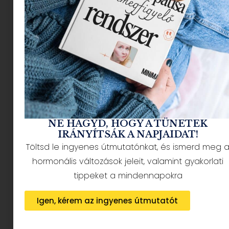
NÉPSZERŰ CIKKEK
NE HAGYD, HOGY A TÜNETEK
IRÁNYÍTSÁK A NAPJAIDAT!
Töltsd le ingyenes útmutatónkat, és ismerd meg 
HÍRLEVÉL FELIRATKOZÁS + AJÁNDÉK
hormonális változások jeleit, valamint gyakorlati
tippeket a mindennapokra
Igen, kérem az ingyenes útmutatót