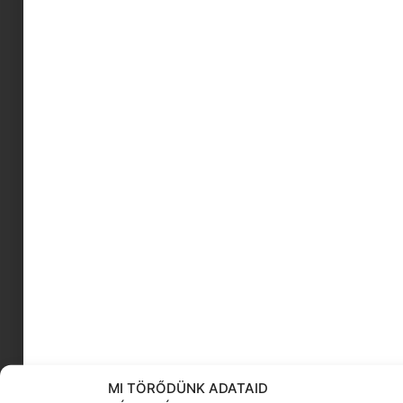
otthoni játék
stresszmentes takarítás
Alvászavar 40 felett
női táska
stílusos anyukák
gyerekcipő
Kenderesi Tamás
karácsonyfa
első hajvágás
nemzeti nap
KÖVESS MINKET
MI TÖRŐDÜNK ADATAID