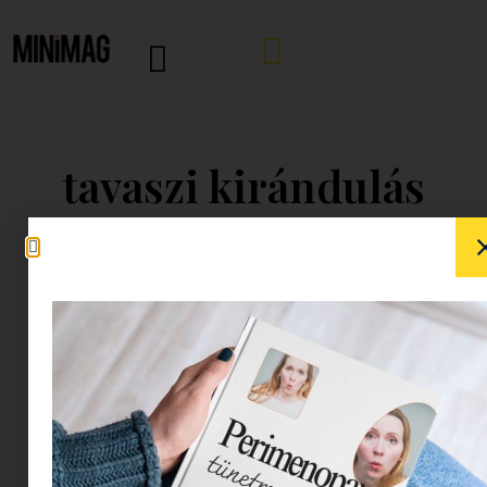
tavaszi kirándulás