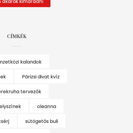
 akarok kimaradni
CÍMKÉK
zetközi kalandok
cek
Párizsi divat kvíz
erekruha tervezők
helyszínek
oleanna
sérj
sütögetős buli