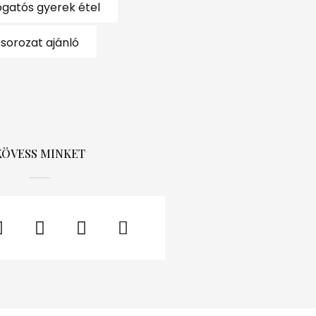
ogatós gyerek étel
sorozat ajánló
KÖVESS MINKET