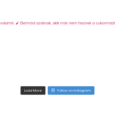
valamit.
🧨 Életmód azoknak, akik már nem hisznek a cukormáz
Load More
Follow on Instagram