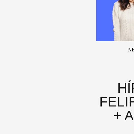
N
H
FELI
+ 