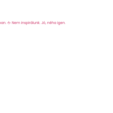
ban.
🖕 Nem inspirálunk. Jó, néha igen.