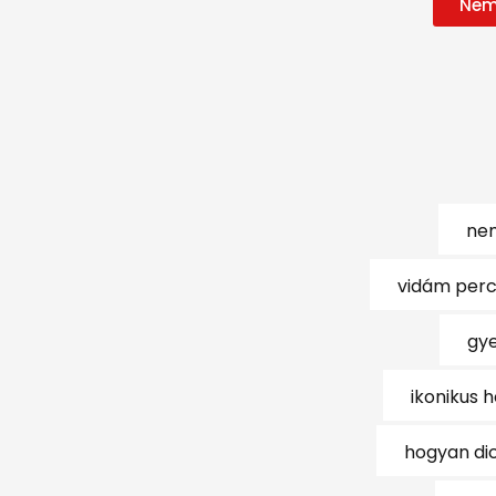
Nem
nem
vidám per
gy
ikonikus 
hogyan dic