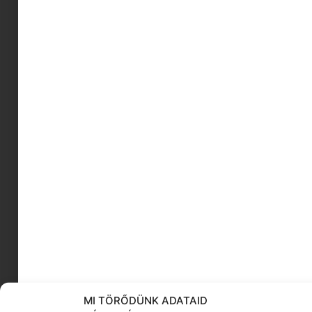
autizmus
Carrie Fisher
probiotikum
gombás arancini recept
könyv ajánló
anya vállalkozó
Cinekid Festival
tannév vége
társasjátékok
gésagolyók
KÖVESS MINKET
MI TÖRŐDÜNK ADATAID