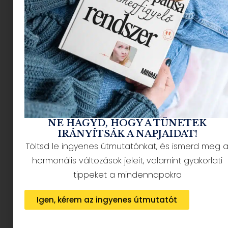
NÉPSZERŰ CIKKEK
NE HAGYD, HOGY A TÜNETEK
IRÁNYÍTSÁK A NAPJAIDAT!
Töltsd le ingyenes útmutatónkat, és ismerd meg 
HÍRLEVÉL FELIRATKOZÁS + AJÁNDÉK
hormonális változások jeleit, valamint gyakorlati
tippeket a mindennapokra
Igen, kérem az ingyenes útmutatót