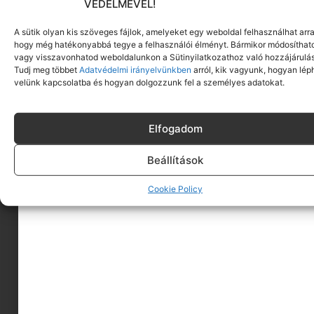
VÉDELMÉVEL!
A sütik olyan kis szöveges fájlok, amelyeket egy weboldal felhasználhat arra
hogy még hatékonyabbá tegye a felhasználói élményt. Bármikor módosíthat
vagy visszavonhatod weboldalunkon a Sütinyilatkozathoz való hozzájárulás
Tudj meg többet
Adatvédelmi irányelvünkben
arról, kik vagyunk, hogyan lép
velünk kapcsolatba és hogyan dolgozzunk fel a személyes adatokat.
Elfogadom
Beállítások
A MINIMAGRÓL
Cookie Policy
HIRDESS A MINIMAGON
FELHASZNÁLÁSI FELTÉTELEK
ADATVÉDELEM
KAPCSOLAT