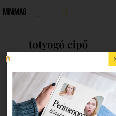
totyogó cipő