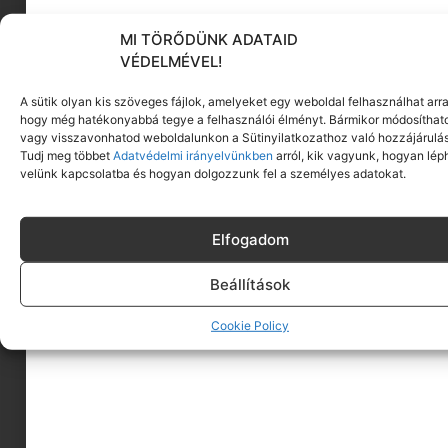
MI TÖRŐDÜNK ADATAID
KÖVESS MINKET
VÉDELMÉVEL!
A sütik olyan kis szöveges fájlok, amelyeket egy weboldal felhasználhat arra
hogy még hatékonyabbá tegye a felhasználói élményt. Bármikor módosíthat
vagy visszavonhatod weboldalunkon a Sütinyilatkozathoz való hozzájárulás
Tudj meg többet
Adatvédelmi irányelvünkben
arról, kik vagyunk, hogyan lép
velünk kapcsolatba és hogyan dolgozzunk fel a személyes adatokat.
Elfogadom
Beállítások
Cookie Policy
A MINIMAGRÓL
HIRDESS A MINIMAGON