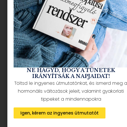
NÉPSZERŰ CIKKEK
NE HAGYD, HOGY A TÜNETEK
IRÁNYÍTSÁK A NAPJAIDAT!
Töltsd le ingyenes útmutatónkat, és ismerd meg 
HÍRLEVÉL FELIRATKOZÁS + AJÁNDÉK
hormonális változások jeleit, valamint gyakorlati
tippeket a mindennapokra
Igen, kérem az ingyenes útmutatót