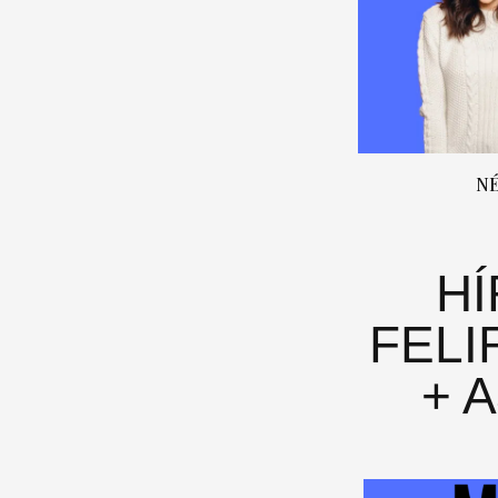
N
H
FELI
+ 