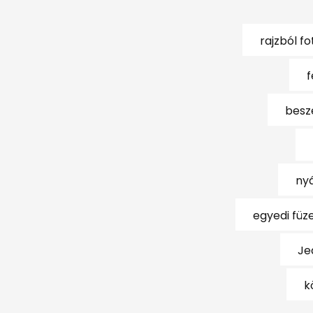
rajzból fo
f
besz
ny
egyedi füz
Je
k