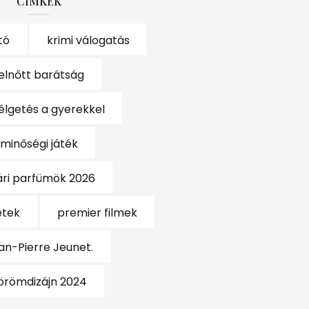
CÍMKÉK
tó
krimi válogatás
elnőtt barátság
élgetés a gyerekkel
minőségi játék
ári parfümök 2026
etek
premier filmek
an-Pierre Jeunet.
örömdizájn 2024