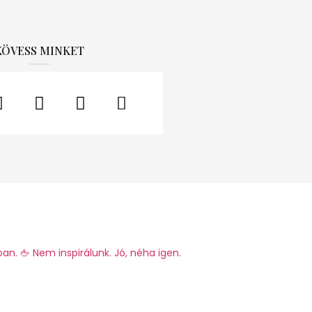
KÖVESS MINKET
ban.
🖕 Nem inspirálunk. Jó, néha igen.