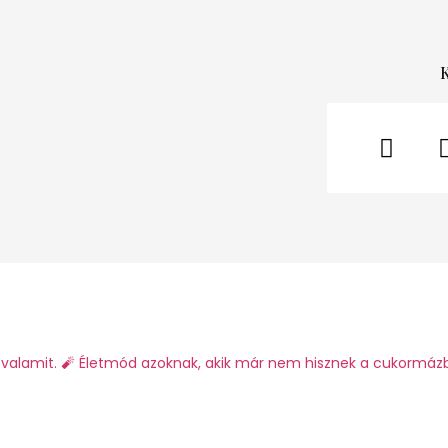
valamit.
🧨 Életmód azoknak, akik már nem hisznek a cukormáz