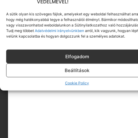
VÉDELMÉVEL!
A sütik olyan kis szöveges fájlok, amelyeket egy weboldal felhasználhat arra
hogy még hatékonyabbá tegye a felhasználói élményt. Bármikor módosíthat
vagy visszavonhatod weboldalunkon a Sütinyilatkozathoz való hozzájárulás
Tudj meg többet
Adatvédelmi irányelvünkben
arról, kik vagyunk, hogyan lép
velünk kapcsolatba és hogyan dolgozzunk fel a személyes adatokat.
Elfogadom
Beállítások
A MINIMAGRÓL
Cookie Policy
HIRDESS A MINIMAGON
FELHASZNÁLÁSI FELTÉTELEK
ADATVÉDELEM
KAPCSOLAT