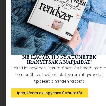
NÉPSZERŰ CIKKEK
NE HAGYD, HOGY A TÜNETEK
IRÁNYÍTSÁK A NAPJAIDAT!
Töltsd le ingyenes útmutatónkat, és ismerd meg 
HÍRLEVÉL FELIRATKOZÁS + AJÁNDÉK
hormonális változások jeleit, valamint gyakorlati
tippeket a mindennapokra
Igen, kérem az ingyenes útmutatót