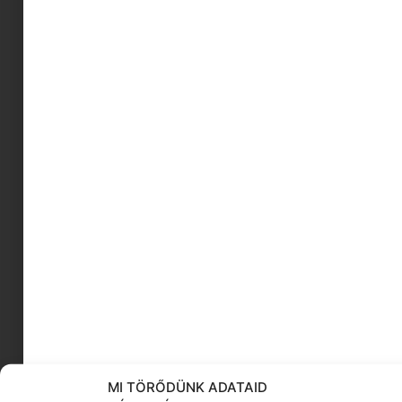
növényi alapú ebéd
önismeret csillagjegyek szerint
óceáni hulladék
Barbie inspiráló nők
svéd játékok
kávé otthon
Tavaszi gyerekruha
GRILL
Bajo
száraz bőr
KÖVESS MINKET
MI TÖRŐDÜNK ADATAID