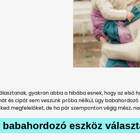
lasztanak, gyakran abba a hibába esnek, hogy az első h
hát és cipőt sem veszünk próba nélkül, úgy babahordozó 
neked megfelelőket, de ha pár szemponton végig mész, nagy
lő babahordozó eszköz válasz