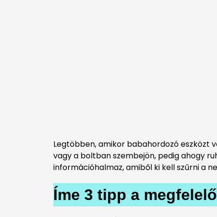
Legtöbben, amikor babahordozó eszközt vá
vagy a boltban szembejön, pedig ahogy ru
információhalmaz, amiből ki kell szűrni a 
Íme 3 tipp a megfele