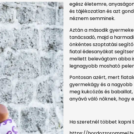
egész életemre, anyaságomr
és tájékozatlan és azt gon
néznem semminek.
Aztán a második gyermekem
tanácsadó, majd a harmad
önkéntes szoptatási segítő 
fiatal édesanyákat segítse
mellett belevágtam abba is
legnagyobb mosható pelenka
Pontosan azért, mert fiata
gyermekágy és a nagyobb 
meg kukcózás és babaillat,
anyává váló nőknek, hogy el
Ha szeretnél többet kapni 
https://hordozzorommel.h