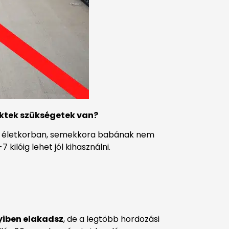
ektek szükségetek van?
yen életkorban, semekkora babának nem
ilóig lehet jól kihasználni.
iben elakadsz
, de a legtöbb hordozási