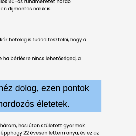
 kilós 86-os ruhaméretet hordó
n díjmentes náluk is.
ár hetekig is tudod tesztelni, hogy a
 ha bérlésre nincs lehetőséged, a
héz dolog, ezen pontok
 hordozós életetek.
három, hasi úton született gyermek
, épphogy 22 évesen lettem anya, és ez az