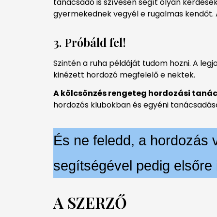
tanácsadó is szívesen segít olyan kérdések
gyermekednek vegyél e rugalmas kendőt. Az
3. Próbáld fel!
Szintén a ruha példáját tudom hozni. A legj
kinézett hordozó megfelelő e nektek.
A kölcsönzés rengeteg hordozási tanác
hordozós klubokban és egyéni tanácsadások
És ne feledd, a hordozás 
segítségével pedig elsőre i
A SZERZŐ