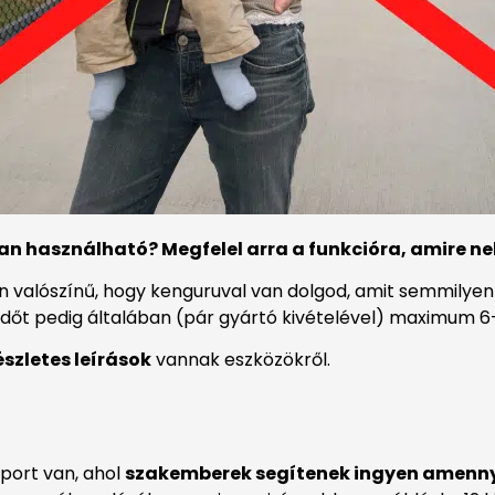
n használható? Megfelel arra a funkcióra, amire n
yon valószínű, hogy kenguruval van dolgod, amit semmil
t pedig általában (pár gyártó kivételével) maximum 6-7 k
észletes leírások
vannak eszközökről.
port van, ahol
szakemberek segítenek ingyen amenny