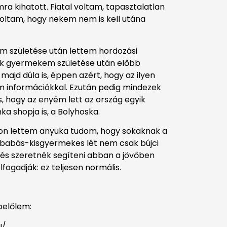
a kihatott. Fiatal voltam, tapasztalatlan
doltam, hogy nekem nem is kell utána
 születése után lettem hordozási
ik gyermekem születése után előbb
majd dúla is, éppen azért, hogy az ilyen
m információkkal. Ezután pedig mindezek
, hogy az enyém lett az ország egyik
 shopja is, a Bolyhoska.
lon lettem anyuka tudom, hogy sokaknak a
babás-kisgyermekes lét nem csak bújci
 és szeretnék segíteni abban a jövőben
fogadják: ez teljesen normális.
belőlem:
u/