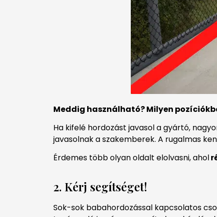
Meddig használható? Milyen pozíciókba
Ha kifelé hordozást javasol a gyártó, nag
javasolnak a szakemberek. A rugalmas kendő
Érdemes több olyan oldalt elolvasni, ahol
r
2. Kérj segítséget!
Sok-sok babahordozással kapcsolatos cso