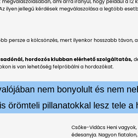
 megválaszolásában, ami arra irányul, hogy például a 12
 ilyen jellegű kérdések megválaszolása a legtöbb esetbe
obb persze a kölcsönzés, mert ilyenkor hosszabb távon, ak
sadónál, hordozós klubban elérhető szolgáltatás,
de
on is van lehetőség felpróbálni a hordozókat.
valójában nem bonyolult és nem ne
s örömteli pillanatokkal lesz tele a
Csőke-Vidács Heni vagyok, 
édesanyja. Nagyon fiatalon