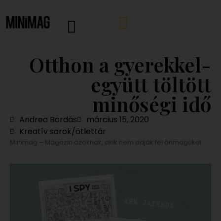
Otthon a gyerekkel-
együtt töltött
minőségi idő
Andrea Bordás
március 15, 2020
Kreatív sarok/ötlettár
Minimag – Magazin azoknak, akik nem adják fel önmagukat