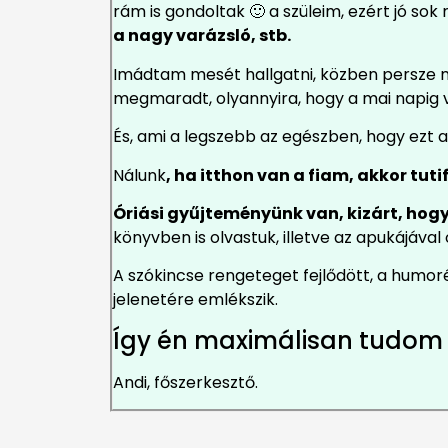
rám is gondoltak 🙂 a szüleim, ezért jó so
a nagy varázsló, stb.
Imádtam mesét hallgatni, közben persze má
megmaradt, olyannyira, hogy a mai napig 
És, ami a legszebb az egészben, hogy ezt 
Nálunk
, ha itthon van a fiam, akkor tu
Óriási gyűjteményünk van, kizárt, hog
könyvben is olvastuk, illetve az apukájával 
A szókincse rengeteget fejlődött, a humor
jelenetére emlékszik.
Így én maximálisan tudom 
Andi, főszerkesztő.