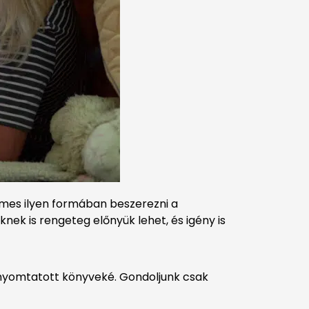
mes ilyen formában beszerezni a
ek is rengeteg előnyük lehet, és igény is
a nyomtatott könyveké. Gondoljunk csak