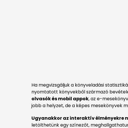
Ha megvizsgáljuk a könyveladási statiszti
nyomtatott könyvekből származó bevételek
olvasók és mobil appok
, az e-meseköny
jobb a helyzet, de a képes mesekönyvek még
Ugyanakkor az interaktív élményekre 
letölthetünk egy színezőt, meghallgathat