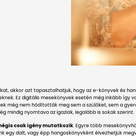
kákat, akkor azt tapasztalhatjuk, hogy az e-könyvek és h
nek. Ez digitális mesekönyvek esetén még inkább így v
vek még nem hódították meg sem a szülőket, sem a gye
 mindig nyomtava az igaziak, legalább is sokak szerint.
mégis csak igény mutatkozik
. Egyre több mesekönyvhö
unk egy dalt, vagy épp hangoskönyvként élvezhetjük me