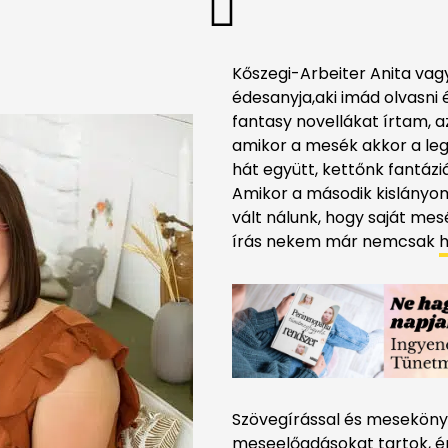
Kőszegi-Arbeiter Anita vagy
édesanyja,aki imád olvasni 
fantasy novellákat írtam, a
amikor a mesék akkor a legi
hát együtt, kettőnk fantáz
Amikor a második kislányom
vált nálunk, hogy saját mes
írás nekem már nemcsak
h
Szövegírással és meseköny
meseelőadásokat tartok, é