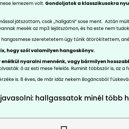
k mese lemezem volt.
Gondoljatok a klasszikusokra nyug
ssal játszottam, csak „hallgatni” sose ment. Aztán múlt
vannak mesék az mp3 lejátszómon, és ha este nem tudok 
a hangosmese szeretetetem úgy tűnik átörökítettem, anél
tifix, hogy szól valamilyen hangoskönyv.
y enélkül nyaralni mennénk, vagy bármilyen hosszab
olvasták: ő az esti mese felelős. Ruminit többször is, az a
érzéke is. 8 éves, de már idáz nekem Bogáncsból Tüskevár
javasolni: hallgassatok minél több