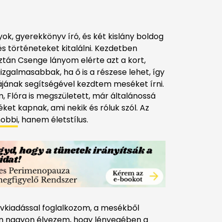
ok, gyerekkönyv író, és két kislány boldog
és történeteket kitalálni. Kezdetben
ztán Csenge lányom elérte azt a kort,
zgalmasabbak, ha ő is a részese lehet, így
iájának segítségével kezdtem meséket írni.
, Flóra is megszületett, már általánossá
éket kapnak, ami nekik és róluk szól. Az
obbi
, hanem életstílus.
vkiadással foglalkozom, a mesékből
n nagyon élvezem, hogy lényegében a