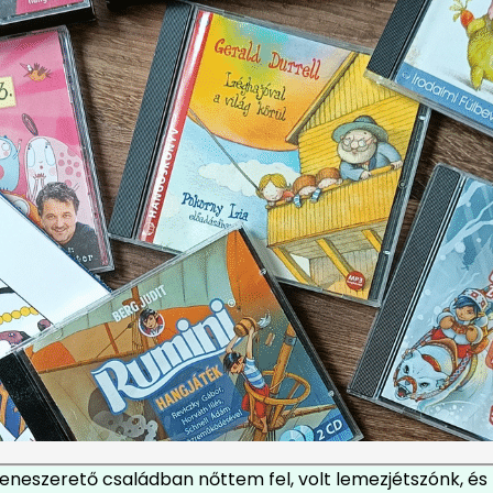
eneszerető családban nőttem fel, volt lemezjétszónk, é