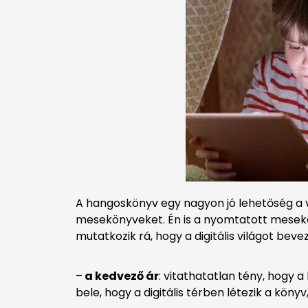
A hangoskönyv egy nagyon jó lehetőség a 
mesekönyveket. Én is a nyomtatott mesekön
mutatkozik rá, hogy a digitális világot bev
–
a kedvező ár
: vitathatatlan tény, hogy
bele, hogy a digitális térben létezik a köny