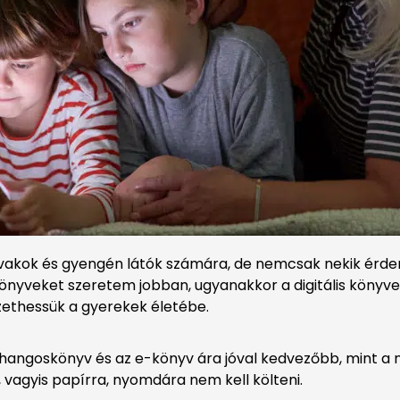
vakok és gyengén látók számára, de nemcsak nekik érde
yveket szeretem jobban, ugyanakkor a digitális könyvekn
ezethessük a gyerekek életébe.
 a hangoskönyv és az e-könyv ára jóval kedvezőbb, mint 
v, vagyis papírra, nyomdára nem kell költeni.