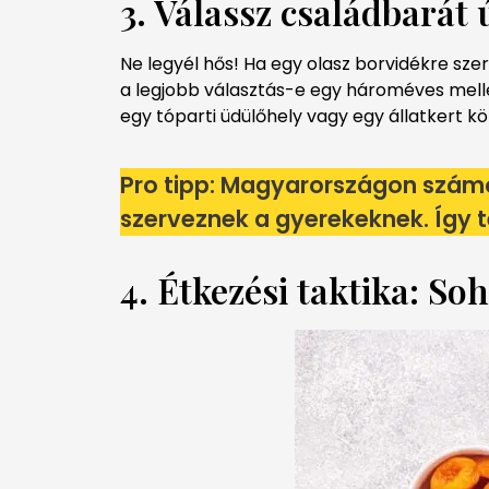
3. Válassz családbarát ú
Ne legyél hős! Ha egy olasz borvidékre sze
a legjobb választás-e egy hároméves melle
egy tóparti üdülőhely vagy egy állatkert kö
Pro tipp: Magyarországon számo
szerveznek a gyerekeknek. Így te 
4. Étkezési taktika: So