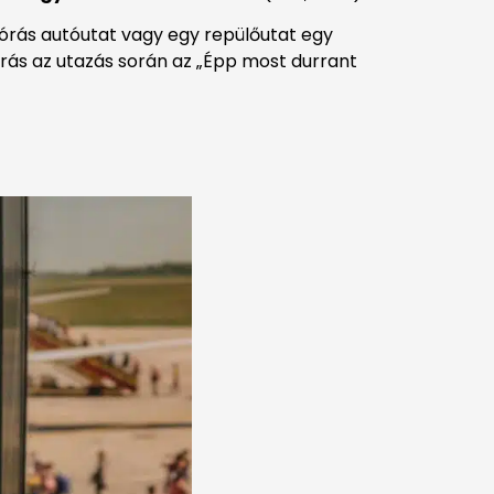
omórás autóutat vagy egy repülőutat egy
rrás az utazás során az „Épp most durrant