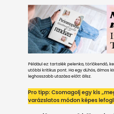
Például ez: tartalék pelenka, törlőkendő, 
utóbbi kritikus pont. Ha egy dühös, álmos k
leghosszabb utazása előtt állsz.
Pro tipp: Csomagolj egy kis „
meg
varázslatos módon képes lefogl