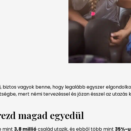
ni, biztos vagyok benne, hogy legalább egyszer elgondolk
ségbe, mert némi tervezéssel és józan ésszel az utazás
érezd magad egyedül
b mint
3,8 millió
család utazik, és ebből több mint
35%-u