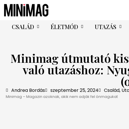
CSALÁD
ÉLETMÓD
UTAZÁS
Minimag útmutató ki
való utazáshoz: Nyu
(
Andrea Bordás
szeptember 25, 2024
Család
,
Ut
Minimag – Magazin azoknak, akik nem adják fel önmagukat