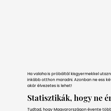
Ha valaha is próbáltál kisgyermekkel utaz
inkább otthon maradni. Azonban ne ess két
akár élvezetes is lehet!
Statisztikák, hogy ne 
Tudtad, hogy Magyarországon évente töb