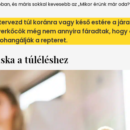
lóban, és máris sokkal kevesebb az „Mikor érünk már oda?
 tervezd túl koránra vagy késő estére a jára
 gyerkőcök még nem annyira fáradtak, hog
rohangálják a repteret.
ska a túléléshez