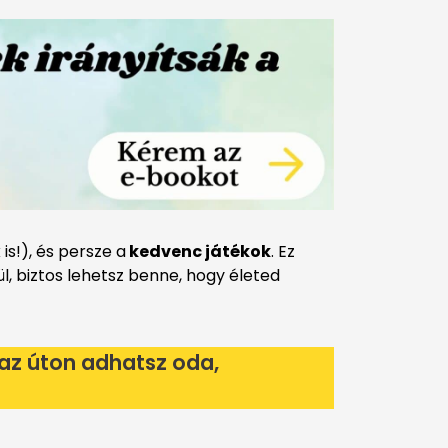
s!), és persze a
kedvenc játékok
. Ez
l, biztos lehetsz benne, hogy életed
 az úton adhatsz oda,