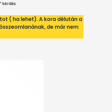
” kérdés.
tot ( ha lehet). A kora délután a
y összeomlanának, de már nem