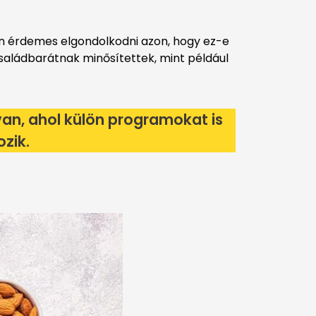
lán érdemes elgondolkodni azon, hogy ez-e
saládbarátnak minősítettek, mint például
an, ahol külön programokat is
ozik.