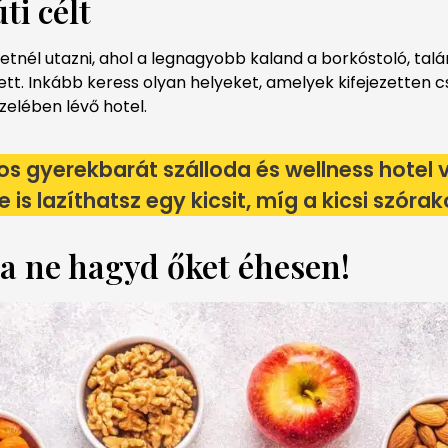
ti célt
retnél utazni, ahol a legnagyobb kaland a borkóstoló, ta
tt. Inkább keress olyan helyeket, amelyek kifejezetten c
zelében lévő hotel.
s gyerekbarát szálloda és wellness hotel v
is lazíthatsz egy kicsit, míg a kicsi szórak
ha ne hagyd őket éhesen!