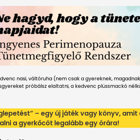
kedvenc nasi, váltóruha (nem csak a gyereknek, magadnak i
isgyereket próbálsz elaltatni, a kedvenc plüssmackó nélkü
lepetést
” – egy új játék vagy könyv, amit
alni a gyerkőcöt legalább egy órára!