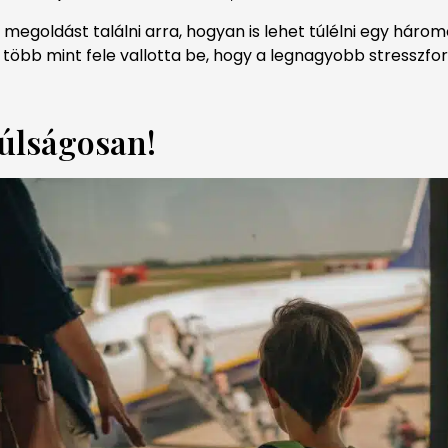
l megoldást találni arra, hogyan is lehet túlélni egy hár
több mint fele vallotta be, hogy a legnagyobb stresszfo
túlságosan!