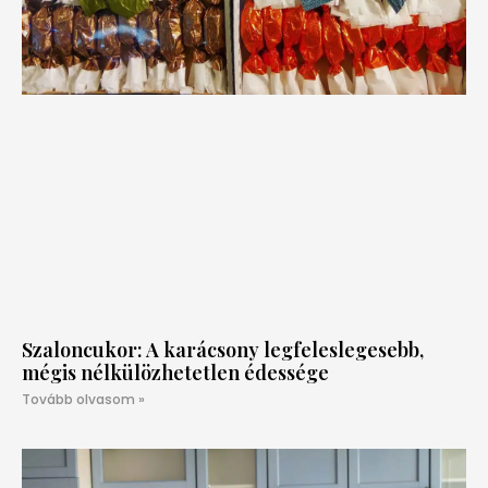
Szaloncukor: A karácsony legfeleslegesebb,
mégis nélkülözhetetlen édessége
Tovább olvasom »