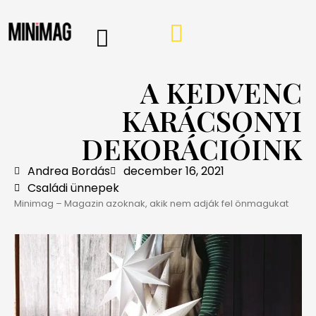
PROGRAMOK, AJÁNLÓK
VÁSÁRLÁSI TIPPEK
IRÁNY A WEBSHOP
MINIMAG HÍRLEVÉL
A KEDVENC
KARÁCSONYI
DEKORÁCIÓINK
Andrea Bordás
december 16, 2021
Családi ünnepek
Minimag – Magazin azoknak, akik nem adják fel önmagukat