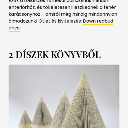
Ezek a tolldíszek remekül passzolnak minden
enteriőrhöz, és tökéletesen illeszkednek a fehér
karácsonyhoz – amiről még mindig mindannyian
álmodozunk! Ötlet és kivitelezés:
Down redbud
drive
2 DÍSZEK KÖNYVBŐL