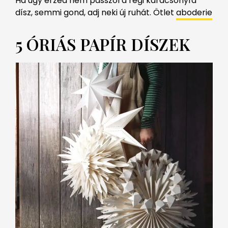
Ha úgy érzed nem passzol a régi karácsonyfa
dísz, semmi gond, adj neki új ruhát. Ötlet
aboderie
5 ÓRIÁS PAPÍR DÍSZEK