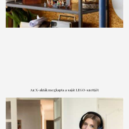
Az X-akták megkapta a saját LEGO-szettjét