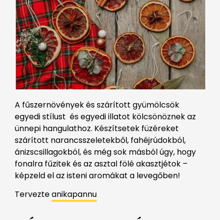
A fűszernövények és szárított gyümölcsök
egyedi stílust és egyedi illatot kölcsönöznek az
ünnepi hangulathoz.
Készítsetek füzéreket
szárított narancsszeletekből, fahéjrúdokból,
ánizscsillagokból, és még sok másból úgy, hogy
fonalra fűzitek és az asztal fölé akasztjétok –
képzeld el az isteni aromákat a levegőben!
Tervezte
anikapannu