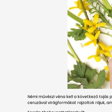
Némi művészi véna kell a következő tojás pr
ceruzával virágformákat rajzoltok rájuk, ami