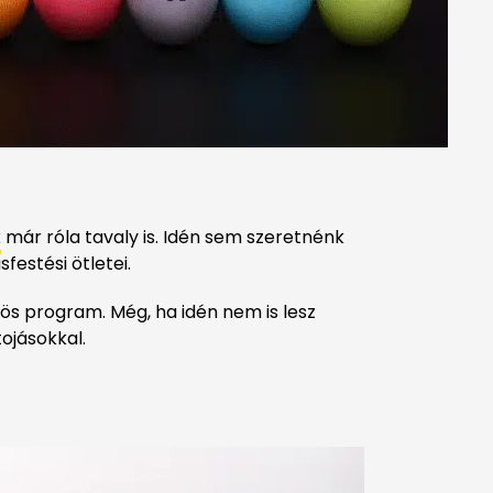
k
már róla tavaly is. Idén sem szeretnénk
festési ötletei.
zös program. Még, ha idén nem is lesz
tojásokkal.