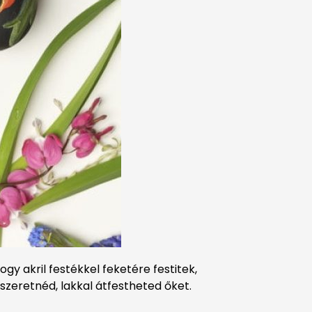
gy akril festékkel feketére festitek,
a szeretnéd, lakkal átfestheted őket.