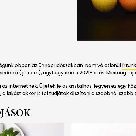
ségünk ebben az ünnepi időszakban. Nem véletlenül
írtun
 mindenki ( ja nem), úgyhogy íme a 2021-es év Minimag tojás
az internetnek. Üljetek le az asztalhoz, legyen ez egy kö
a lakást akkor is fel tudjátok díszíteni a szebbnél szebb 
OJÁSOK