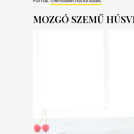
Forrás:
thehousethatlarsbuilt
MOZGÓ SZEMŰ HÚSVÉ