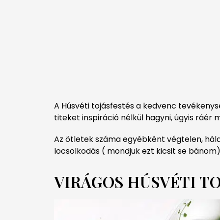
A Húsvéti tojásfestés a kedvenc tevékeny
titeket inspiráció nélkül hagyni, úgyis ráér
Az ötletek száma egyébként végtelen, hála 
locsolkodás ( mondjuk ezt kicsit se bánom), 
VIRÁGOS HÚSVÉTI T