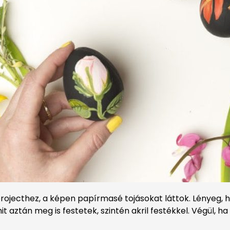
ojecthez, a képen papírmasé tojásokat láttok. Lényeg, ho
t aztán meg is festetek, szintén akril festékkel. Végül, h