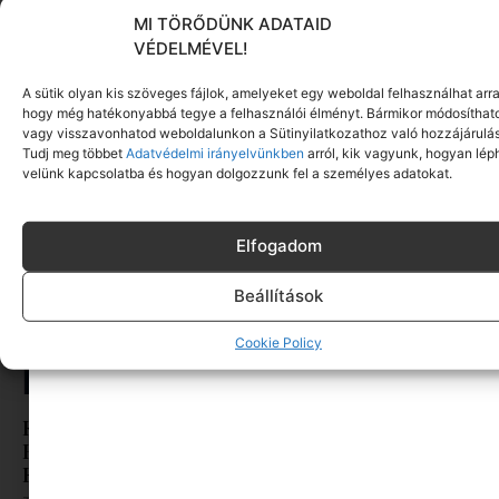
CÍMKÉK:
DÁN DIZÁJN
,
GYEREKJÁTÉK
,
HÚSVÉT
,
MAILEG
,
NYÚL
MI TÖRŐDÜNK ADATAID
BABA
,
NYÚL JÁTÉK
,
NYUSZI PLÜSS
VÉDELMÉVEL!
Ez is érdekelhet ebből a
A sütik olyan kis szöveges fájlok, amelyeket egy weboldal felhasználhat arra
kategóriából
hogy még hatékonyabbá tegye a felhasználói élményt. Bármikor módosíthat
vagy visszavonhatod weboldalunkon a Sütinyilatkozathoz való hozzájárulás
Tudj meg többet
Adatvédelmi irányelvünkben
arról, kik vagyunk, hogyan lép
velünk kapcsolatba és hogyan dolgozzunk fel a személyes adatokat.
Elfogadom
Beállítások
Cookie Policy
Közép-európai dizájn és tudatosság:
Budapesten mutatkozik be a The CzechoSlovak
Edit