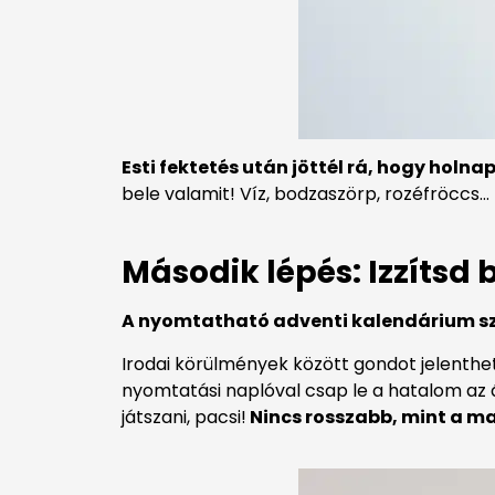
Esti fektetés után jöttél rá, hogy hol
bele valamit! Víz, bodzaszörp, rozéfröccs…
Második lépés: Izzítsd
A nyomtatható adventi kalendárium s
Irodai körülmények között gondot jelenthet
nyomtatási naplóval csap le a hatalom az á
játszani, pacsi!
Nincs rosszabb, mint a ma