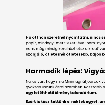
Ha otthon szeretnél nyomtatni, nincs 
papír, mindegy-mert-ezer-éve-nem-nyomtat
nem, még mindig körülnézhetsz a kreatív
szolgáló, ötletesnél ötletesebb, bájos
Harmadik lépés: Vigyáz
Na, az van, hogy mi a Minimagnál jóarcok vag
gyakran úszunk árral szemben. Rosszabb n
egy letölthető élménykalendárium.
Ezért is készítettünk el nektek egyet, am