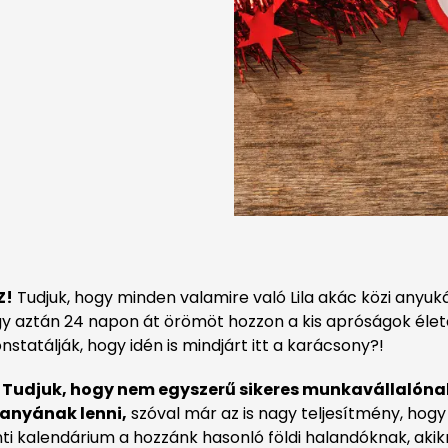
Z!
Tudjuk, hogy minden valamire való Lila akác közi anyukáná
ogy aztán 24 napon át örömöt hozzon a kis apróságok él
tatálják, hogy idén is mindjárt itt a karácsony?!
!
Tudjuk, hogy nem egyszerű sikeres munkavállalónak
anyának lenni,
szóval már az is nagy teljesítmény, hog
nti kalendárium a hozzánk hasonló földi halandóknak, ak