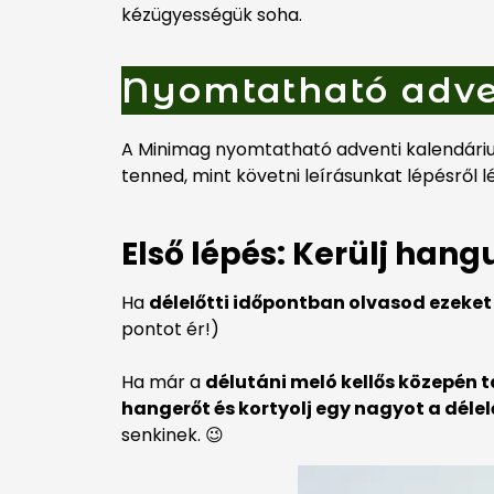
kézügyességük soha.
Nyomtatható adve
A Minimag nyomtatható adventi kalendáriu
tenned, mint követni leírásunkat lépésről l
Első lépés: Kerülj hang
Ha
délelőtti időpontban olvasod ezeke
pontot ér!)
Ha már a
délutáni meló kellős közepén t
hangerőt és kortyolj egy nagyot a dél
senkinek. 😉