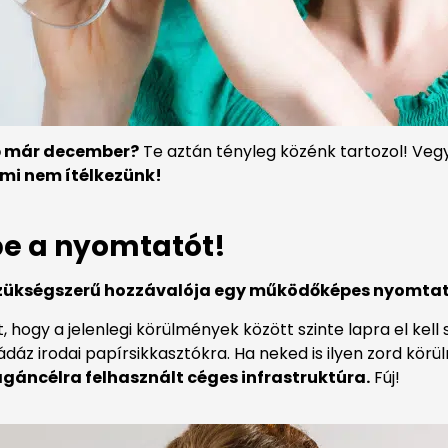
nap már december?
Te aztán tényleg közénk tartozol! Vegy
mi nem ítélkezünk!
 be a nyomtatót!
zükségszerű hozzávalója egy működőképes nyomta
, hogy a jelenlegi körülmények között szinte lapra el kel
dáz irodai papírsikkasztókra. Ha neked is ilyen zord kö
gáncélra felhasznált céges infrastruktúra.
Fúj!