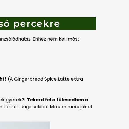
só percekre
anzsálódhatsz. Ehhez nem kell mást
ét!
(A Gingerbread Spice Latte extra
nek gyerek?!
Tekerd fel a fülesedben a
n tartott dugicsokiba! Mi nem mondjuk el