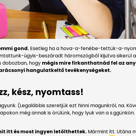
semmi gond.
Esetleg ha a hova-a-fenébe-tettük-a-nyomt
tunk-úgyis-beszáradt háromszögből kijutva sikerül a mű
os dobozban, hogy
mégis mire firkanthatnád fel az an
 karácsonyi hangulatkeltő tevékenységeket.
z, kész, nyomtass!
yunk. (Legalábbis szeretjük ezt hinni magunkról, na. Kövez
apokon még annak is örülünk, hogy lyuk van a s.ggünkön.
it itt és most ingyen letölthettek.
Mármint
itt
. Utána 