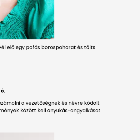
él elő egy pofás borospoharat és tölts
tó
.
l számolni a vezetőségnek és névre kódolt
rülmények között kell anyukás-angyalkásat