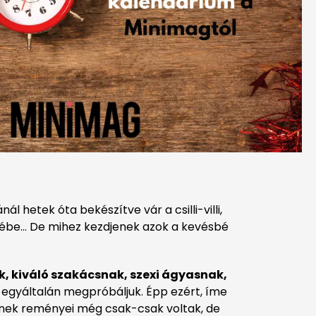
l hetek óta bekészítve vár a csilli-villi,
etébe… De mihez kezdjenek azok a kevésbé
, kiváló szakácsnak, szexi ágyasnak,
y egyáltalán megpróbáljuk. Épp ezért, íme
iknek reményei még csak-csak voltak, de