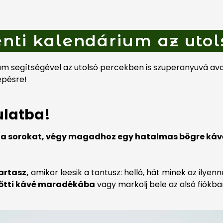
nti kalendárium az utol
m segítségével az utolsó percekben is szuperanyuvá av
épésre!
ulatba!
t a sorokat, végy magadhoz egy hatalmas bögre káv
artasz,
amikor leesik a tantusz: helló, hát minek az ilyen
előtti kávé maradékába
vagy markolj bele az alsó fiókba