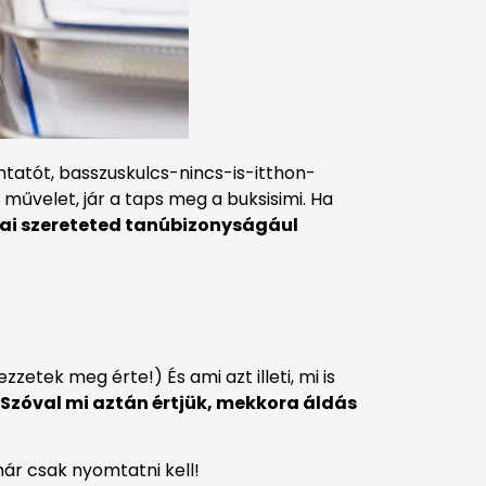
atót, basszuskulcs-nincs-is-itthon-
velet, jár a taps meg a buksisimi. Ha
yai szereteted tanúbizonyságául
zetek meg érte!) És ami azt illeti, mi is
Szóval mi aztán értjük, mekkora áldás
már csak nyomtatni kell!