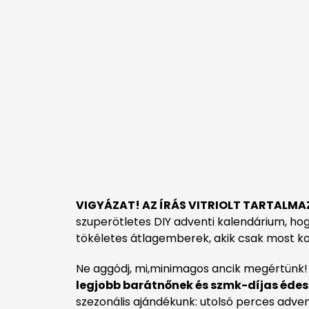
VIGYÁZAT! AZ ÍRÁS VITRIOLT TARTALMA
szuperötletes DIY adventi kalendárium, h
tökéletes átlagemberek, akik csak most kons
Ne aggódj, mi,minimagos ancik megértünk
legjobb barátnőnek és szmk-díjas édes
szezonális ajándékunk: utolsó perces adve