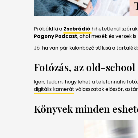
Próbáld ki a
Zsebrádió
hihetetlenül szóra
Pagony Podcast
, ahol mesék és versek i
Jó, ha van pár különböző stílusú a tartalé
Fotózás, az old-school
Igen, tudom, hogy lehet a telefonnal is fotó
digitális kamerát
válasszatok először, aztá
Könyvek minden eshet