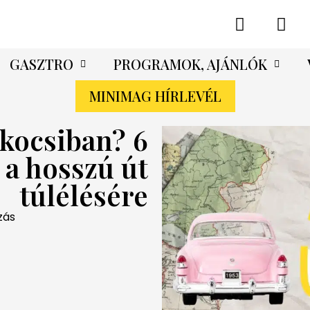
GASZTRO
PROGRAMOK, AJÁNLÓK
MINIMAG HÍRLEVÉL
 kocsiban? 6
 a hosszú út
túlélésére
zás