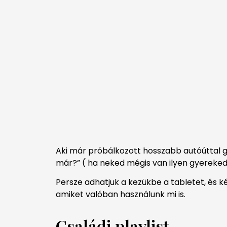
Aki már próbálkozott hosszabb autóúttal gy
már?” ( ha neked mégis van ilyen gyereked
Persze adhatjuk a kezükbe a tabletet, és k
amiket valóban használunk mi is.
Családi playlist