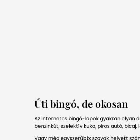
Úti bingó, de okosan
Az internetes bingó-lapok gyakran olyan do
benzinkút, szelektív kuka, piros autó, bica
Vagy még egyszerűbb: szavak helyett számo