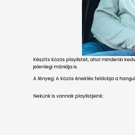
Készíts közös playlistet, ahol mindenki kedv
jelenlegi mániája is.
A lényeg: A közös éneklés feldobja a hangu
Nekünk is vannak playlistjeink: