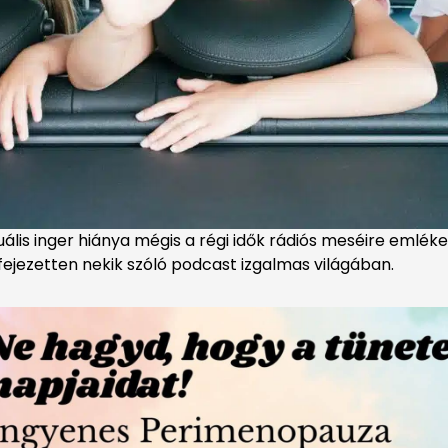
zuális inger hiánya mégis a régi idők rádiós meséire emlé
ejezetten nekik szóló podcast izgalmas világában.