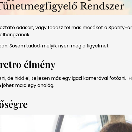
koztató adásait, vagy fedezz fel más meséket a Spotify-o
s elhangzanak.
kban. Sosem tudod, melyik nyeri meg a figyelmet.
 retro élmény
zni, de hidd el, teljesen más egy igazi kamerával fotózni.
n jöhet majd egy analóg.
őségre