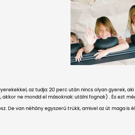
erekekkel, az tudja: 20 perc után nincs olyan gyerek, ak
, akkor ne mondd el másoknak: utálni fognak) . És ezt m
ész. De van néhány egyszerű trükk, amivel az út maga is 