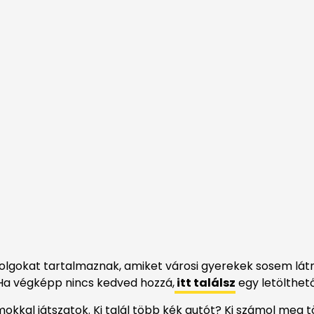
lgokat tartalmaznak, amiket városi gyerekek sosem látna
j. Ha végképp nincs kedved hozzá,
itt találsz
egy letölthet
kkal játszatok. Ki talál több kék autót? Ki számol meg 