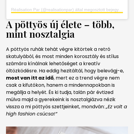
Réalisation Par (@realisationpar) által megosztott bejegyzés
A pöttyös új élete – több,
mint nosztalgia
A pöttyös ruhák tehát végre kitörtek a retró
skatulyából, és most minden korosztály és stílus
számára kínálnak lehetőséget a kreatív
öltözködésre. Ha eddig hezitáltál, hogy belevágj-e,
most van itt az idő
, mert ez a trend végre nem
csak a kifutókon, hanem a mindennapokban is
megállja a helyét. És ki tudja, talán pár évtized
múlva majd a gyerekeink is nosztalgiázva nézik
vissza a mi pöttyös szettjeinket, mondván:
„Ez volt a
high fashion csúcsa!”