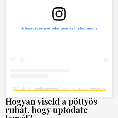
A bejegyzés megtekintése az Instagramon
NOTED (@notedlosangeles) által megosztott bejegyzés
Hogyan viseld a pöttyös
ruhát, hogy uptodate
legyél?