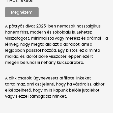
TIADE, fekete,
Megnézem
A pöttyös divat 2025-ben nemcsak nosztalgikus,
hanem friss, modern és sokoldalú is. Lehetsz
visszafogott, minimalista vagy merész és drámai – a
lényeg, hogy megtaláld azt a darabot, ami a
legjobban passzol hozzád. Egy biztos: ez a minta
marad, és időről időre visszatér, éppen ezért
megéri beruházni néhány kulcsdarabra.
A cikk csatolt, úgynevezett affiliate linkeket
tartalmaz, ami azt jelenti, hogy ha vásárolsz, akkor
elképzelhető, hogy mi is kapunk belőle jutalékot,
vagyis ezzel támogatsz minket.