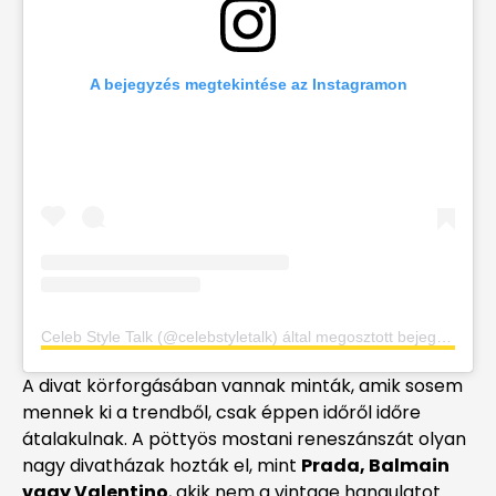
A bejegyzés megtekintése az Instagramon
Celeb Style Talk (@celebstyletalk) által megosztott bejegyzés
A divat körforgásában vannak minták, amik sosem
mennek ki a trendből, csak éppen időről időre
átalakulnak. A pöttyös mostani reneszánszát olyan
nagy divatházak hozták el, mint
Prada, Balmain
vagy Valentino
, akik nem a vintage hangulatot