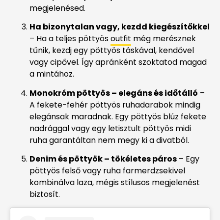
megjelenésed.
Ha bizonytalan vagy, kezdd kiegészítőkkel
– Ha a teljes pöttyös
outfit
még merésznek
tűnik, kezdj egy pöttyös táskával, kendővel
vagy cipővel. Így apránként szoktatod magad
a mintához.
Monokróm pöttyös – elegáns és időtálló
–
A fekete-fehér pöttyös ruhadarabok mindig
elegánsak maradnak. Egy pöttyös blúz fekete
nadrággal vagy egy letisztult pöttyös midi
ruha garantáltan nem megy ki a divatból.
Denim és pöttyök – tökéletes páros
– Egy
pöttyös felső vagy ruha farmerdzsekivel
kombinálva laza, mégis stílusos megjelenést
biztosít.