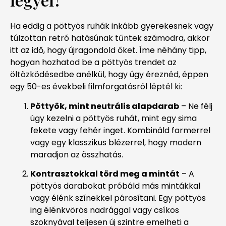
Ha eddig a pöttyös ruhák inkább gyerekesnek vagy
túlzottan retró hatásúnak tűntek számodra, akkor
itt az idő, hogy újragondold őket. Íme néhány tipp,
hogyan hozhatod be a pöttyös trendet az
öltözködésedbe anélkül, hogy úgy éreznéd, éppen
egy 50-es évekbeli filmforgatásról léptél ki:
Pöttyök, mint neutrális alapdarab
– Ne félj
úgy kezelni a pöttyös ruhát, mint egy sima
fekete vagy fehér inget. Kombináld farmerrel
vagy egy klasszikus blézerrel, hogy modern
maradjon az összhatás.
Kontrasztokkal törd meg a mintát
– A
pöttyös darabokat próbáld más mintákkal
vagy élénk színekkel párosítani. Egy pöttyös
ing élénkvörös nadrággal vagy csíkos
szoknyával teljesen új szintre emelheti a