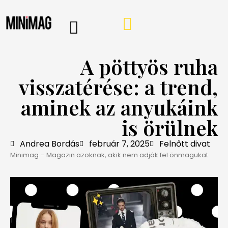
PROGRAMOK, AJÁNLÓK
VÁSÁRLÁSI TIPPEK
IRÁNY A WEBSHOP
MINIMAG HÍRLEVÉL
A pöttyös ruha
visszatérése: a trend,
aminek az anyukáink
is örülnek
Andrea Bordás
február 7, 2025
Felnőtt divat
Minimag – Magazin azoknak, akik nem adják fel önmagukat