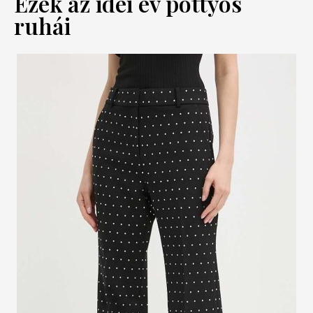
Ezek az idei év pöttyös
ruhái