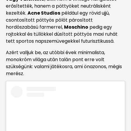
erősítették, hanem a pöttyöket neutrálisként
kezelték.
Acne Studios
például egy rövid ujjú,
csontosított pöttyös pólót párosított
hordószabású farmerrel,
Moschino
pedig egy
rojtokkal és tüllökkel dúsított pöttyös maxi ruhát
tett sportos napszemüvegekkel futurisztikussá.
Azért valljuk be, az utóbbi évek minimalista,
monokróm világa után talán pont erre volt
szükségünk: valami játékosra, ami önazonos, mégis
merész.