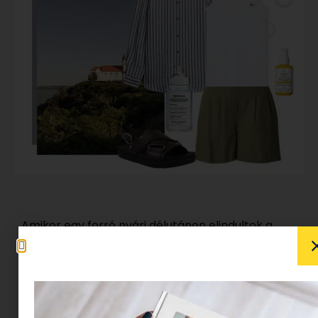
Amikor egy forró nyári délutánon elindultok a
barátnőkkel, a legnagyobb hiba, amit
elkövethetsz, ha túlbonyolítod a szettedet. Nem
kell órákat állni a tükör előtt – elvégre nem egy
vörös szőnyeges bevonulásra készülsz, hanem
arra, hogy túléld a hőséget, miközben fenntartod