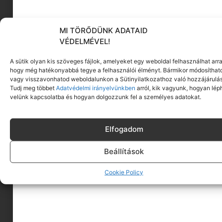
MI TÖRŐDÜNK ADATAID
VÉDELMÉVEL!
A sütik olyan kis szöveges fájlok, amelyeket egy weboldal felhasználhat arra
hogy még hatékonyabbá tegye a felhasználói élményt. Bármikor módosíthat
Maison Margiela REPLICA Sailing Day
vagy visszavonhatod weboldalunkon a Sütinyilatkozathoz való hozzájárulás
Megnézem
Tudj meg többet
Adatvédelmi irányelvünkben
arról, kik vagyunk, hogyan lép
velünk kapcsolatba és hogyan dolgozzunk fel a személyes adatokat.
Elfogadom
Beállítások
Cookie Policy