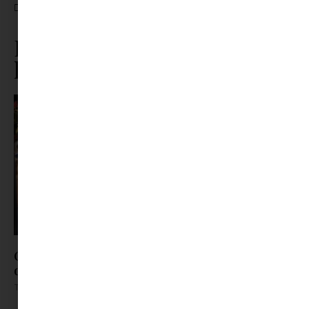
CÍMKÉK:
LAZA NYÁRI OUTFIT
,
NYÁRI KAPSZULAGARDRÓB
,
NYÁRI KIEGÉSZÍTŐK
,
STÍLUSOS NŐI RUHÁK
Ez is érdekelhet ebből a
kategóriából
ORSOYA DARCHI Dinner & Robes 5: nemzetközi
divathangulat Hajdúszoboszlón
Tovább olvasom »