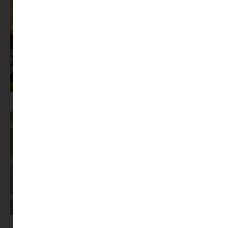
Az X-akták megkapta a saját LEGO-szettjét
Képernyőidő a nyári szünet után: hogyan lehet veszekedés nélkül új