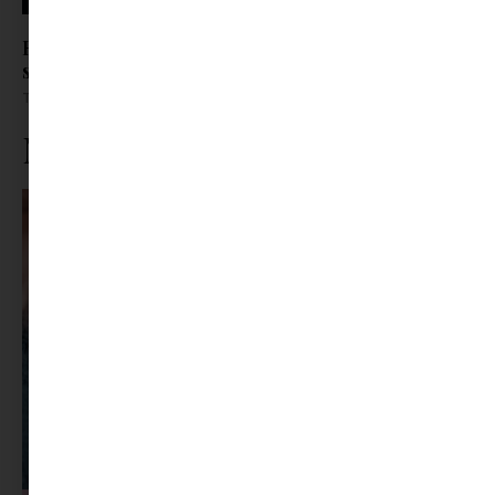
Rosalía megmutatja, hogyan hord idén a
sneakered | New Balance 204L
Tovább olvasom »
Ne maradj le rólunk