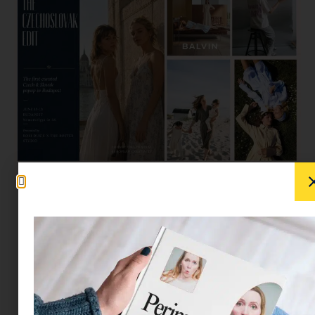
Bár a földrajzi közelség miatt azt gondolhatnánk,
hogy pontosan ismerjük a szomszédos országok
kulturális rezdüléseit, a cseh és szlovák független
tervezői szcéna kincsei mégis ritkán jutnak el a
hazai közönséghez. Ezen a helyzeten változtat