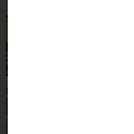
A dolgozók 94 százaléka fáradtságról számol be, mégis alig kérünk
segítséget
Az X-akták megkapta a saját LEGO-szettjét