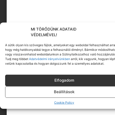
június 11-én, csütörtökön délelőtt 10:00 órakor egy
szakmai beszélgetéssel veszi kezdetét a The
Roster Studioban.
MI TÖRŐDÜNK ADATAID
A kerekasztal résztvevői – Kárpáti Kriszta PR-
VÉDELMÉVEL!
szakember, Lendvai Lilla stylist, Petra Balvin cseh
és Katarína Ondrášková szlovák divattervezők,
A sütik olyan kis szöveges fájlok, amelyeket egy weboldal felhasználhat arra
valamint Dusík Bori alapító – azt a kérdést járják
hogy még hatékonyabbá tegye a felhasználói élményt. Bármikor módosíthat
körül, hogyan képes a kreatív szektor valódi,
vagy visszavonhatod weboldalunkon a Sütinyilatkozathoz való hozzájárulás
Tudj meg többet
Adatvédelmi irányelvünkben
arról, kik vagyunk, hogyan lép
egymást támogató közösségeket építeni. A
velünk kapcsolatba és hogyan dolgozzunk fel a személyes adatokat.
régiós együttműködések és a tapasztalatcsere
lehetőségei ma fontosabbak, mint valaha, a
beszélgetés pedig gyakorlati példákon keresztül
Elfogadom
mutatja meg, hogyan léphetnek ki a független
tervezők a nagyobb rendszerek árnyékából.
Beállítások
Cookie Policy
A nagyközönség számára a kapuk a
beszélgetést követően, június 11-én 11:00 órakor