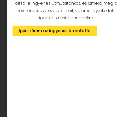
A sminkjeimet és oktatásaimat mindig sok
Töltsd le ingyenes útmutatónkat, és ismerd meg 
beszélgetés, figyelem és személyre szabás
hormonális változások jeleit, valamint gyakorlati
jellemzi – mert számomra ez a valódi
tippeket a mindennapokra
szépség alapja.
Igen, kérem az ingyenes útmutatót
Kapcsolat
1. A természet inspirál