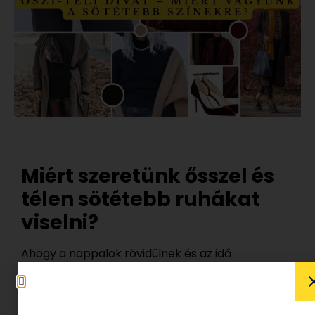
Miért szeretünk ősszel és
télen sötétebb ruhákat
viselni?
Ahogy a nappalok rövidülnek és az idő
hűvösebbé válik, a ruhatárunk is automatikusan
változik. A szezonváltás nemcsak a
hőmérséklethez, hanem a színekhez való