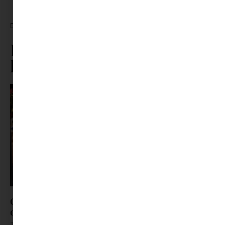
this content
this content
CÍMKÉK:
ŐSZI DIVAT
,
TÉLI DIVAT
Ez is érdekelhet ebből a
kategóriából
ORSOYA DARCHI Dinner & Robes 5: nemzetközi
divathangulat Hajdúszoboszlón
Tovább olvasom »