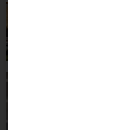
Az X-akták megkapta a saját LEGO-szettjét