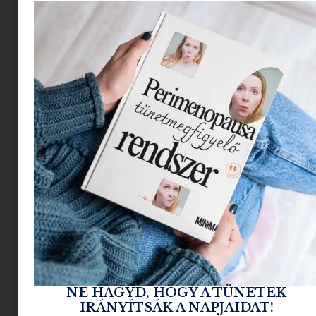
viszonyulásunkhoz is kapcsolódik. Ősszel és télen
gyakran választunk sötétebb, mélyebb
tónusokat, ennek több oka is van.
Szalai Szilvia Beauty Coach
Két gyermek édesanyja, ex-HR tanácsadó,
harmónia nagykövet. A Beauty Coach
számomra nem csak munka, hanem
szemlélet: tanácsadó, sminkes,
színtanácsadó és egy kicsit pszichológus is
vagyok egyszerre.
Hiszek abban, hogy minden nő gyönyörű –
NE HAGYD, HOGY A TÜNETEK
a saját, természetes színeiben.
IRÁNYÍTSÁK A NAPJAIDAT!