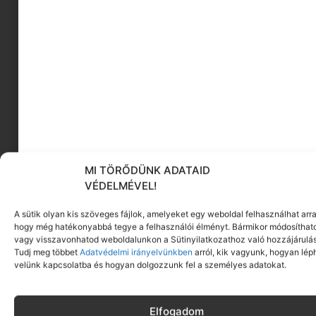
Izipizi KIDS
MI TÖRŐDÜNK ADATAID
Nézzétek csak a Kids kollekciót:
szilikon pánttal
VÉDELMÉVEL!
rendelkezik minden szemüveg
, ami segít
elkerülni a
napszemüveg
elvesztésének
A sütik olyan kis szöveges fájlok, amelyeket egy weboldal felhasználhat arra
hogy még hatékonyabbá tegye a felhasználói élményt. Bármikor módosíthat
kockázatát, és jobb rögzítést biztosít a fejen
vagy visszavonhatod weboldalunkon a Sütinyilatkozathoz való hozzájárulás
miközben a gyermek boldogan kalandozgat
Tudj meg többet
Adatvédelmi irányelvünkben
arról, kik vagyunk, hogyan lép
jobbra-balra.
velünk kapcsolatba és hogyan dolgozzunk fel a személyes adatokat.
TRENDFIGYELŐ
Elfogadom