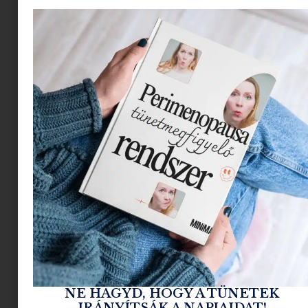
gyermekünk szemét.
Azért vagyunk itt, hogy
minden olyan
információval
felvértezzünk, amelyre
szükséged lesz a
napszemüveggel
kapcsolatos legjobb
döntések
meghozatalához.
NE HAGYD, HOGY A TÜNETEK
IRÁNYÍTSÁK A NAPJAIDAT!