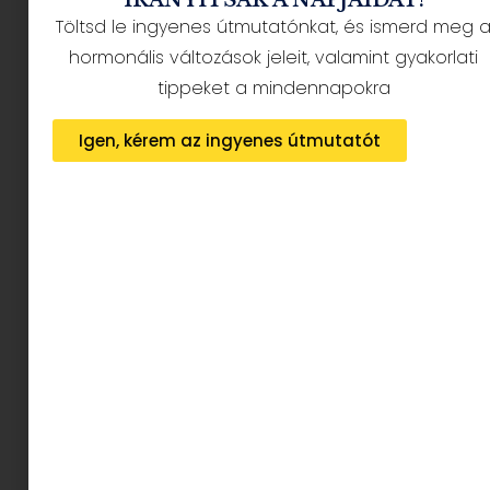
Töltsd le ingyenes útmutatónkat, és ismerd meg 
hormonális változások jeleit, valamint gyakorlati
tippeket a mindennapokra
Igen, kérem az ingyenes útmutatót
Ehhez persze szakértői segítséget is igénybe
veszünk, Mikó Ági, a
Kiddoo
gyerekszemüveg
bolt tulajdonosa segít eligazodni nektek is a
napszemüveg választásban, korábban is
segített:) :
EZEK A LEGJOBB NAPSZEMÜVEGEK