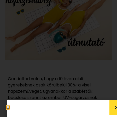
Gondoltad volna, hogy a 10 éven aluli
gyerekeknek csak körülbelül 30%-a visel
napszemüveget, ugyanakkor a szakértők
becslése szerint az ember UV-sugárzásnak
kitett életének
akár fele 18 éves korig
bekövetkezik,
ami azt is jelenti,
hogy minél
hamarabb el kell kezdeni védeni a