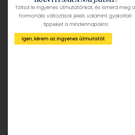
Töltsd le ingyenes útmutatónkat, és ismerd meg 
hormonális változások jeleit, valamint gyakorlati
tippeket a mindennapokra
Igen, kérem az ingyenes útmutatót
Ha a Hegyvidéken akadna
dolgotok, de akkor is
ha,nem ​
mindenképen látogassatok el a Kiss János
altábornagy utca 55-be, a Manubabába. A
tulajdonos Betti fog most minket körbekalauzolni