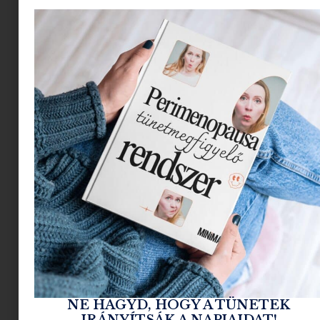
Mi anyukák (pacsi) ismerjük azt a küzdelmes
keresést, amikor szülinapi zsúrra vagyunk
hivatalosak és
valami igazán ütős ajándékot
szeretnénk venni
az ünnepeltnek, vagy éppen
saját szemünk fényének keresünk játékot,
esetleg cipőt, vagy babalátogatóba vagyunk
hivatalosak, és valami igazán különleges
ajándékkal szeretnénk meglepni az újdonsült
anyukát.
Mindezt úgy, hogy a szokásos H&M, és Zara és
egyéb boltokat ki szeretnénk hagyni, mert
valami igazán egyedit tervezünk vásárolni.
És itt jön a képbe
a
Manubaba
, egy olyan
gyöngyszem Budapest gyerekboltjai között
,
ahonnan csak mosolygós arccal lehet távozni, és
persze nem üres kézzel.
NE HAGYD, HOGY A TÜNETEK
IRÁNYÍTSÁK A NAPJAIDAT!