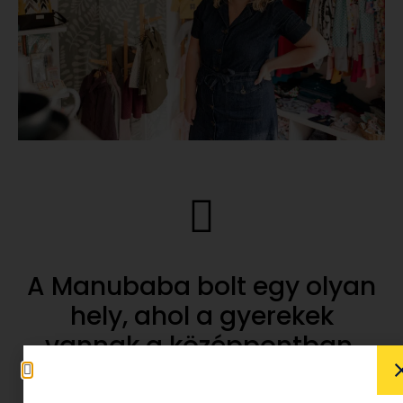
A Manubaba bolt egy olyan
hely, ahol a gyerekek
vannak a középpontban.