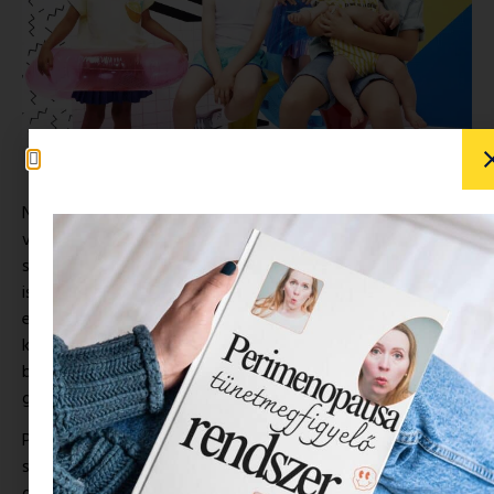
Napszemüveget nem veszek minden évben magamnak,
viszont ha már igen, akkor kizárólag a márkás és mindenféle
szűrőkkel felvértezettek közül választom ki az Igazit. Nem
is kérdés, hogy a kislányomnak sem egy áruház polcáról
emelem le a leghelyesebb keretet, hanem hosszú
kutatómunka után, együtt választunk a minőségi és 100%-
ban UV szűrős és nem utolsósorban gyönyörű
gyereknapszemüvegek közül.
Például sokan nem is tudják, hogy a bennünket érő UV
sugárzás hatása kumulatív vagyis összeadódik, így a