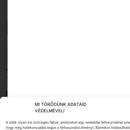
Szilveszteri Ruhák Gyerekeknek
Tovább olvasom »
MI TÖRŐDÜNK ADATAID
VÉDELMÉVEL!
A sütik olyan kis szöveges fájlok, amelyeket egy weboldal felhasználhat arra
hogy még hatékonyabbá tegye a felhasználói élményt. Bármikor módosíthat