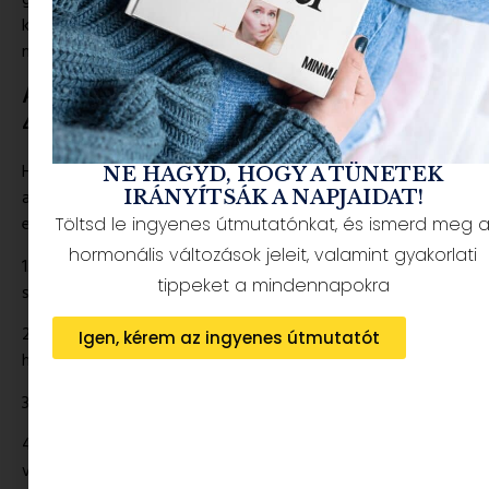
gyermekkori UV védelem számos felnőttkori szembetegség
kockázatát csökkentheti, ezért kiemelkedően fontos egy
megbízható szemüvegmárka kínálatából szemezgetni.
A TÖKÉLETES GYEREK NAPSZEMÜVEG
4 SZABÁLYA
Ha a tökléletes gyerek napszemüveget keresitek, akkor ezt
NE HAGYD, HOGY A TÜNETEK
a 4 szemponton ne hagyjatok figyelmen kívül, mielőtt
IRÁNYÍTSÁK A NAPJAIDAT!
elkezdenétek nézelődni:
Töltsd le ingyenes útmutatónkat, és ismerd meg 
hormonális változások jeleit, valamint gyakorlati
1.
100%-ban szűrje
ki az UV-A, UV-B és UV-C káros
tippeket a mindennapokra
sugarakat
2.
Tökéletesen takarjon
, védjen, amihez elengedhetetlen,
Igen, kérem az ingyenes útmutatót
hogy megfelelő méretű legyen
3.
Antiallergén
és
BPA mentes
alapanyagból készüljön
4. Legyen nagyon
könnyű
, mert különben biztos, hogy nem
veszi fel a gyerekünk:)