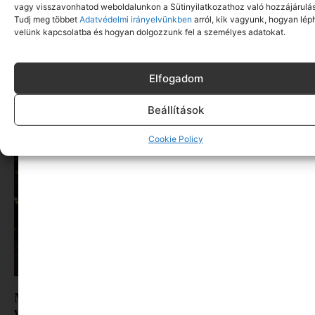
vagy visszavonhatod weboldalunkon a Sütinyilatkozathoz való hozzájárulás
Tudj meg többet
Adatvédelmi irányelvünkben
arról, kik vagyunk, hogyan lép
velünk kapcsolatba és hogyan dolgozzunk fel a személyes adatokat.
Stílusos növekedés – A legújabb Adidas
Elfogadom
cipőtrendek gyerekeknek
Tovább olvasom »
Beállítások
Cookie Policy
Meghitt pillanatok és meglepetés a babának..
vagy inkább anyának?