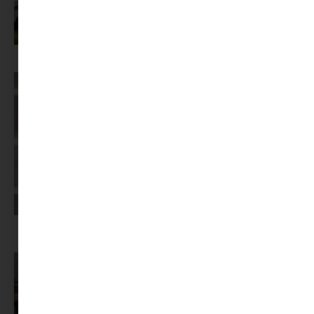
Az X-akták megkapta a saját LEGO-szettjét
Képernyőidő a nyári szünet után: hogyan lehet veszekedés nélkül új
szabályokat bevezetni?