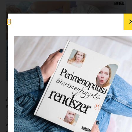
A Minimag mai kedvence, a Kolorky ökopelenkája lett,
mindjárt a tiéd is az lesz, adj nekünk 2 percet
Tudtad, hogy egy átlagos baba kb. 5000 pelenkát használ
el, mielőtt áttérne a bili használatára, kerülne; és mivel a