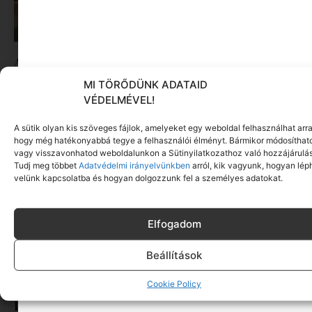
A trafik, ahol a gyerekkor lakott | Jöhet egy kis
nosztalgia?
MI TÖRŐDÜNK ADATAID
Tovább olvasom »
VÉDELMÉVEL!
A sütik olyan kis szöveges fájlok, amelyeket egy weboldal felhasználhat arra
hogy még hatékonyabbá tegye a felhasználói élményt. Bármikor módosíthat
vagy visszavonhatod weboldalunkon a Sütinyilatkozathoz való hozzájárulás
Tudj meg többet
Adatvédelmi irányelvünkben
arról, kik vagyunk, hogyan lép
velünk kapcsolatba és hogyan dolgozzunk fel a személyes adatokat.
Elfogadom
Beállítások
Cookie Policy
Roxfort a Dunakanyarban – Interjú Guba Gábor
producerrel