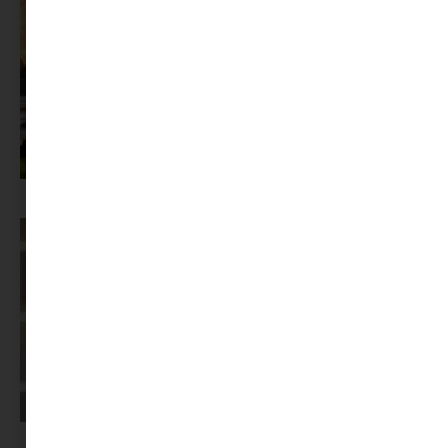
Az X-akták megkapta a saját LEGO-szettjét
Képernyőidő a nyári szünet után: hogyan lehet veszekedés nélkül új