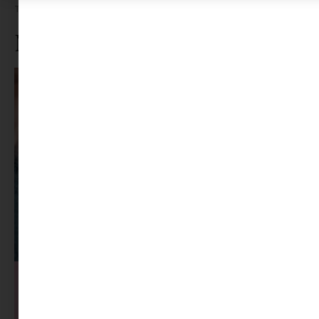
Tovább olvasom »
Ne maradj le rólunk