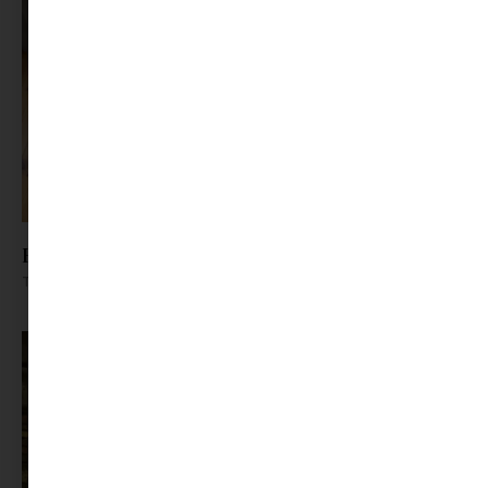
Hogyan hűtsük a lakást a nyári forróságban?
Tovább olvasom »