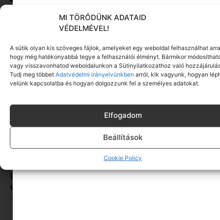
ORSOYA DARCHI Dinner & Robes 5: nemzetközi
MI TÖRŐDÜNK ADATAID
divathangulat Hajdúszoboszlón
VÉDELMÉVEL!
Tovább olvasom »
A sütik olyan kis szöveges fájlok, amelyeket egy weboldal felhasználhat arra
hogy még hatékonyabbá tegye a felhasználói élményt. Bármikor módosíthat
vagy visszavonhatod weboldalunkon a Sütinyilatkozathoz való hozzájárulás
Tudj meg többet
Adatvédelmi irányelvünkben
arról, kik vagyunk, hogyan lép
velünk kapcsolatba és hogyan dolgozzunk fel a személyes adatokat.
Elfogadom
Beállítások
Cookie Policy
Ing, top és a kötelező fényvédő – Így rakj össze
egy laza délutáni nyári outfitet
Tovább olvasom »