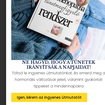
mese, nyakunkon a tavasz.
A budapesti Állatkert, MACKÓ FARSANG digitális
program sorozatából rengeteg mindent meg
tudhatunk a mackókról. Ezen a
linken
például
letölthetünk egy ismertetőt az elmúlt 155 év
állatkerti mackóiról, megismerhetjük belőle
Kristófot, Deák Ferenc kedvenc medvéjét, vagy
Nórát, aki nápolyiért útba ejtette az
édességárust.
NE HAGYD, HOGY A TÜNETEK
Bár a tavaszt nem érinti, de például az ősszel
IRÁNYÍTSÁK A NAPJAIDAT!
érkezett új jegesmedvéről, Taikóról is
Töltsd le ingyenes útmutatónkat, és ismerd meg 
megnézhetjük a legújabb
videót
.
hormonális változások jeleit, valamint gyakorlati
MI SEM AKARUNK SEMMIBŐL SE KIMARADNI – ÍME
tippeket a mindennapokra
A MINIPIAC VÁLOGATÁSA A MEDVÉKRŐL
Igen, kérem az ingyenes útmutatót