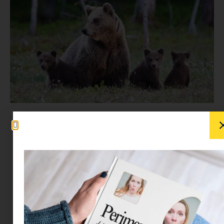
Íme elérkeztünk az év 33. napjához, amikor is
kiderül, hogy beborul-e, azaz ezen a napon a
medve előjön a barlangjából, de ha meglátja az
árnyékát a napsütés miatt, akkor visszacammog
még aludni, elvégre ráér, hiszen hosszú lesz még
a tél. A jó hír az, hogy eléggé borús az idő ahhoz,
hogy ne ijedjen meg a saját árnyékától és kinn
marad, készíthetjük a tavaszi ruhatárat elő, nincs