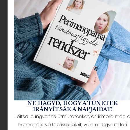
lenne, ha 2021 az az év lenne, amikor összejönne
a fogadalmak betartása?
Megosztjuk veled azokat a
szórakoztató tippeket,
amelyek segíteni fognak
ezeknek a betartásában, és
egyébként is, amitől
2021 a
TE ÉVED lesz.
NE HAGYD, HOGY A TÜNETEK
IRÁNYÍTSÁK A NAPJAIDAT!
Töltsd le ingyenes útmutatónkat, és ismerd meg 
FOGYNI SZERETNÉK
hormonális változások jeleit, valamint gyakorlati