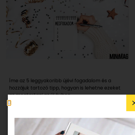
Íme az 5 leggyakoribb újévi fogadalom és a
hozzájuk tartozó tipp, hogyan is lehetne ezeket
az megtartani az új évben.
Simán lehet, hogy a legjobb szándékkal indulsz
neki az új évnek. Szeretnél fogyni, többet aludni,
többet mozogni, stb. De a fogadalmaknak van
egy rossz szokásuk: nehéz betartani őket…Mi