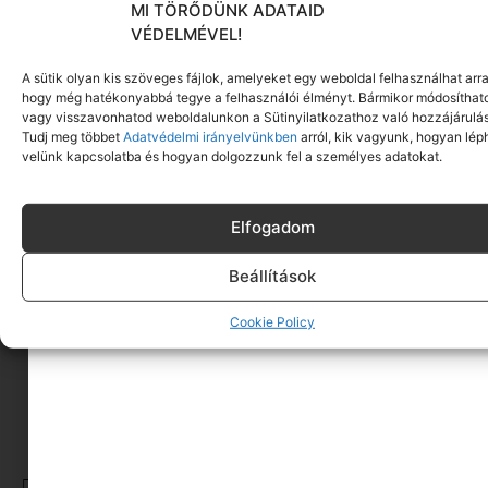
MI TÖRŐDÜNK ADATAID
VÉDELMÉVEL!
A sütik olyan kis szöveges fájlok, amelyeket egy weboldal felhasználhat arra
hogy még hatékonyabbá tegye a felhasználói élményt. Bármikor módosíthat
vagy visszavonhatod weboldalunkon a Sütinyilatkozathoz való hozzájárulás
Tudj meg többet
Adatvédelmi irányelvünkben
arról, kik vagyunk, hogyan lép
velünk kapcsolatba és hogyan dolgozzunk fel a személyes adatokat.
Na most akkor: válassz egy
fogadalmat. És csináljuk meg
Elfogadom
együtt. És ne feledd, még akkor
Beállítások
is, ha elmulasztottad a január
1-jei kezdést, simán el
Cookie Policy
kezdheted január 7-én.
MI IS ELFOGJUK
CÍMKÉK:
ÚJ ÉVI FOGADALMAK