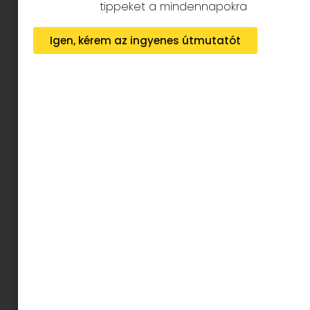
tippeket a mindennapokra
Igen, kérem az ingyenes útmutatót
Semmi meglepő nem lesz abban, ami itt
következik: egy felmérés során
azoknak az
embereknek a fele, akik megpróbáltak
fogyni az elmúlt 5 évben, nem sikerült.
Legyél részese a másik felének.