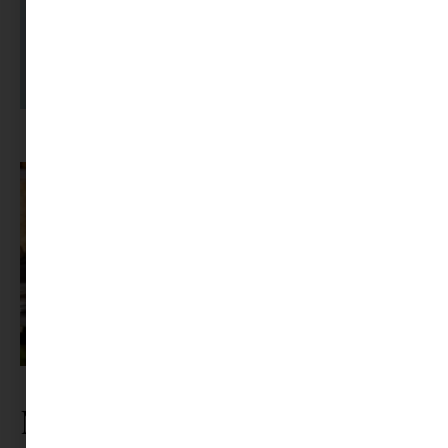
A dolgozók 94 százaléka fáradtságról számol be, mégis alig kérünk
segítséget
Az X-akták megkapta a saját LEGO-szettjét
Nézz körül a