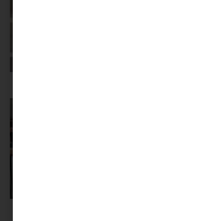
Képernyőidő a nyári szünet után: hogyan lehet veszekedés nélkül új
szabályokat bevezetni?
Pszichológus keresése az interneten: mire figyelj döntés előtt?