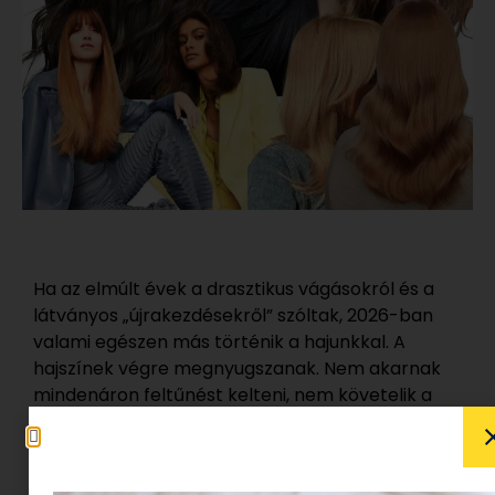
Ha az elmúlt évek a drasztikus vágásokról és a
látványos „újrakezdésekről” szóltak, 2026-ban
valami egészen más történik a hajunkkal. A
hajszínek végre megnyugszanak. Nem akarnak
mindenáron feltűnést kelteni, nem követelik a
folyamatos karbantartást, és nem kérnek havi
szintű elköteleződést.
A cél egyszerű: jól kinéző haj a