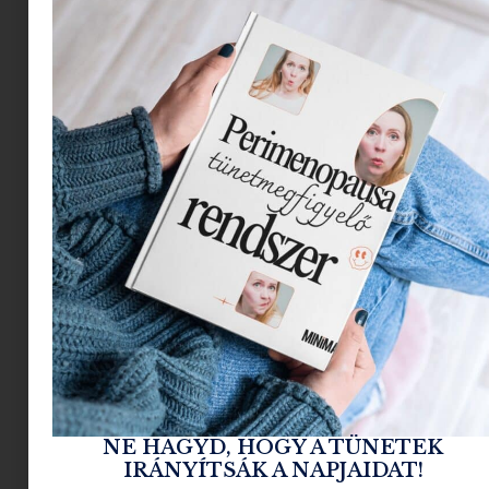
hétköznapokban is.
Bertalan Krisztián, a KEVIN.MURPHY
SESSION.SALON stylistja szerint idén végre
nem a haj uralja az életet, hanem fordítva:
Szép hajat mindenki akar. A
különbség az, hogy 2026-ban
senki nem akar miatta
szenvedni. Ha egy hajszín nem
élhető, akkor tök mindegy,
mennyire trendi.”
NE HAGYD, HOGY A TÜNETEK
Beralan Krisztián
IRÁNYÍTSÁK A NAPJAIDAT!
KEVIN.MURPHY SESSION.SALON