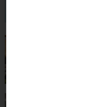
A dolgozók 94 százaléka fáradtságról számol be, mégis alig kérünk
segítséget
Az X-akták megkapta a saját LEGO-szettjét