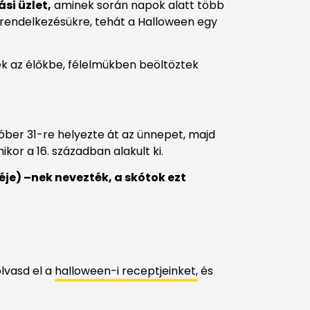
si üzlet,
aminek során napok alatt több
k rendelkezésükre, tehát a Halloween egy
k az élőkbe, félelmükben beöltöztek
ber 31-re helyezte át az ünnepet, majd
or a 16. században alakult ki.
éje) –nek nevezték, a skótok ezt
lvasd el a
halloween-i receptjeinket,
és