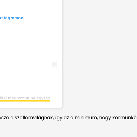
Instagramon
ltal megosztott bejegyzés
sze a szellemvilágnak, így az a minimum, hogy körmünkön i