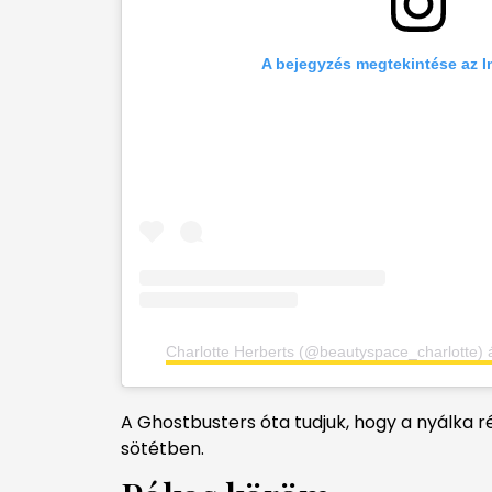
A bejegyzés megtekintése az 
Charlotte Herberts (@beautyspace_charlotte) á
A Ghostbusters óta tudjuk, hogy a nyálka ré
sötétben.