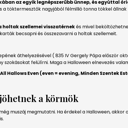
ában az egyik legnépszerűbb ünnep, és egyúttal óriá
és a töktermesztők nagyjából félmillió tonna tökkel állna
 a holtak szellemei visszatérnek
és mivel beköltözhetne
arták becsapni és összezavarni a holtak szellemeit.
pének áthelyezésével ( 835 IV Gergely Pápa először októ
 szokásokat felülírni. Maga a Halloween elnevezés valamik
 All Hallows Even (even = evening, Minden Szentek Est
 jöhetnek a körmök
t még muszáj megmutatni. Ha érdekel a Halloween, akkor o
is.