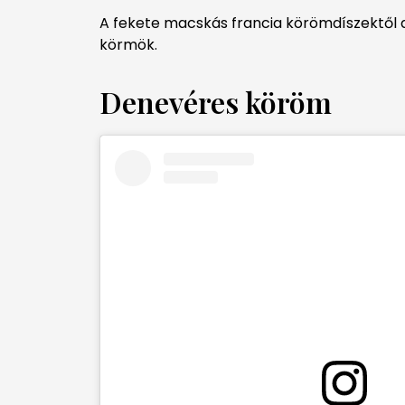
A fekete macskás francia körömdíszektől a
körmök.
Denevéres köröm