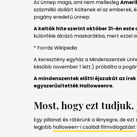
Az ünnep maga, ami nem mellesleg
Amerik
százmillió dollárt költenek el az emberek, 
pogány eredetű ünnep.
A kelták hite szerint október 31-én este
különféle álcázó maskarákba, mert ezzel ak
* Forrás Wikipedia
A keresztény egyház a Mindenszentek ünne
később november 1 lett.) próbálta a pogány
A mindenszentek előtti éjszakát az írek
egyszerűsítették Halloweenre.
Most, hogy ezt tudjuk,
Egy pillanat és rátérünk a lényegre, de ez
legjobb
halloween-i családi filmválogatást