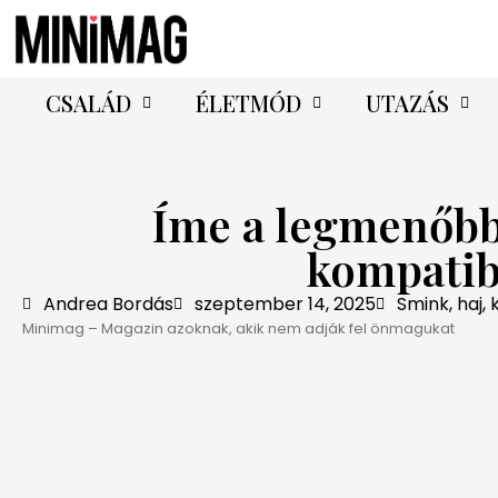
CSALÁD
ÉLETMÓD
UTAZÁS
Íme a legmenőb
kompatib
Andrea Bordás
szeptember 14, 2025
Smink, haj,
Minimag – Magazin azoknak, akik nem adják fel önmagukat