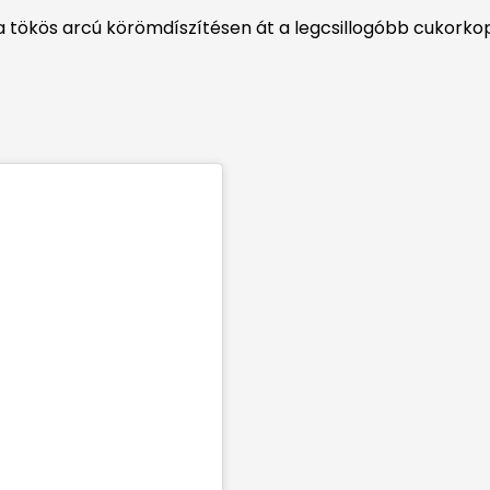
 tökös arcú körömdíszítésen át a legcsillogóbb cukorko