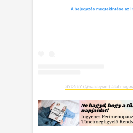
A bejegyzés megtekintése az 
SYDNEY (@nailsbysmf) által megosz