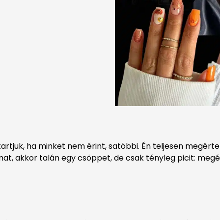
artjuk, ha minket nem érint, satöbbi. Én teljesen megért
at, akkor talán egy csöppet, de csak tényleg picit: me