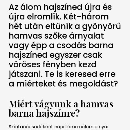
Az álom hajszíned újra és
újra elromlik. Két-három
hét után eltűnik a gyönyörű
hamvas szőke árnyalat
vagy épp a csodás barna
hajszíned egyszer csak
vöröses fényben kezd
játszani. Te is keresed erre
a miérteket és megoldást?
Miért vágyunk a hamvas
barna hajszínre?
Színtanácsadóként napi téma nálam a nyár