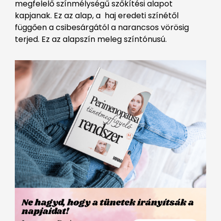
megfelelő színmélységű szőkítési alapot
kapjanak. Ez az alap, a haj eredeti színétől
függően a csibesárgától a narancsos vörösig
terjed. Ez az alapszín meleg színtónusú.