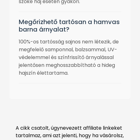
szőke haj esetén gyakori.
Megőrizhető tartósan a hamvas
barna árnyalat?
100%-os tartósság sajnos nem létezik, de
megfelelő samponnal, balzsammal, UV-
védelemmel és színfrissítő árnyalással
jelentősen meghosszabbítható a hideg
hajszín élettartama.
A cikk csatolt, úgynevezett affiliate linkeket
tartalmaz, ami azt jelenti, hogy ha vásárolsz,