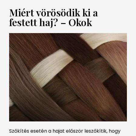
Miért vörösödik ki a
festett haj? – Okok
Szőkítés esetén a hajat először leszőkítik, hogy