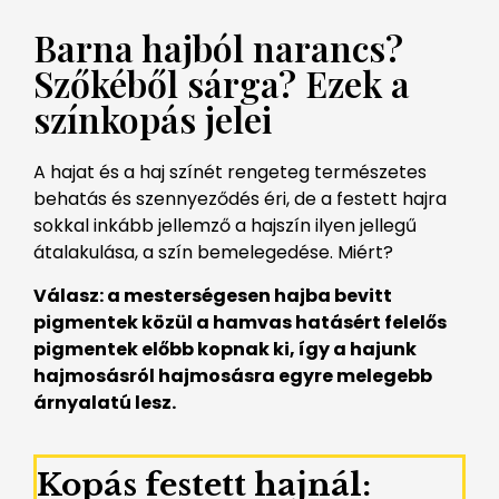
Barna hajból narancs?
Szőkéből sárga? Ezek a
színkopás jelei
A hajat és a haj színét rengeteg természetes
behatás és szennyeződés éri, de a festett hajra
sokkal inkább jellemző a hajszín ilyen jellegű
átalakulása, a szín bemelegedése. Miért?
Válasz: a mesterségesen hajba bevitt
pigmentek közül a hamvas hatásért felelős
pigmentek előbb kopnak ki, így a hajunk
hajmosásról hajmosásra egyre melegebb
árnyalatú lesz.
Kopás festett hajnál: