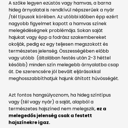
A szőke legyen ezüstös vagy hamvas, a barna
hideg árnyalatai is rendkívül népszerűek a nyár
/tél típusok körében. Az utóbbi időben épp ezért
nagyobb figyelmet kapott a hamvas színek
melegédéségnek problémája. Sokan saját
hajukat vagy épp a fodrász szakembereket
okolják, pedig ez egy teljesen megszokott és
természetes jelenség. Összességében előbb
vagy utóbb (általában festés után 2-3 héttel
később) minden szín melegebb árnyalatba csap
át. De szerencsére jól bevált eljárásokkal
meghosszabbíthatjuk hajunk áhított hűvösségét.
Azt fontos hangsúlyoznom, ha hideg színtípus
vagy (tél vagy nyár) a saját, alapból a
természetes hajszíned nem melegszik,
ez a
melegedős jelenség csak a festett
hajszínekre igaz.