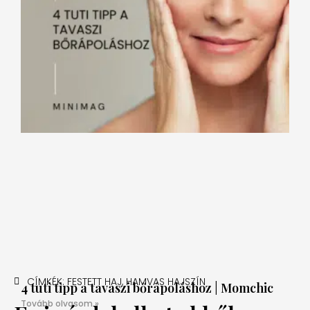
CÍMKÉK:
FESTETT HAJ
,
HAMVAS HAJSZÍN
4 tuti tipp a tavaszi bőrápoláshoz | Momchic
Tovább olvasom »