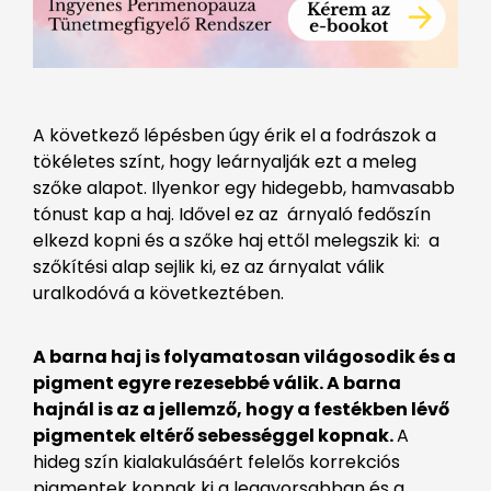
A következő lépésben úgy érik el a fodrászok a
tökéletes színt, hogy leárnyalják ezt a meleg
szőke alapot. Ilyenkor egy hidegebb, hamvasabb
tónust kap a haj. Idővel ez az árnyaló fedőszín
elkezd kopni és a szőke haj ettől melegszik ki: a
szőkítési alap sejlik ki, ez az árnyalat válik
uralkodóvá a következtében.
A barna haj is folyamatosan világosodik és a
pigment egyre rezesebbé válik. A barna
hajnál is az a jellemző, hogy a festékben lévő
pigmentek eltérő sebességgel kopnak.
A
hideg szín kialakulásáért felelős korrekciós
pigmentek kopnak ki a leggyorsabban és a