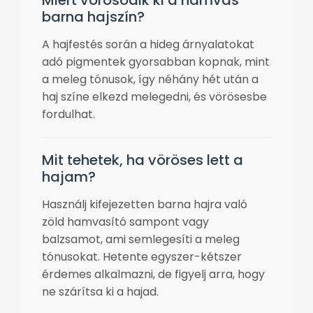
Miért vörösödik ki a hamvas
barna hajszín?
A hajfestés során a hideg árnyalatokat
adó pigmentek gyorsabban kopnak, mint
a meleg tónusok, így néhány hét után a
haj színe elkezd melegedni, és vörösesbe
fordulhat.
Mit tehetek, ha vöröses lett a
hajam?
Használj kifejezetten barna hajra való
zöld hamvasító sampont vagy
balzsamot, ami semlegesíti a meleg
tónusokat. Hetente egyszer-kétszer
érdemes alkalmazni, de figyelj arra, hogy
ne szárítsa ki a hajad.