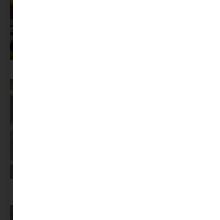
Az X-akták megkapta a saját LEGO-szettjét
Képernyőidő a nyári szünet után: hogyan lehet veszekedés nélkül új
szabályokat bevezetni?