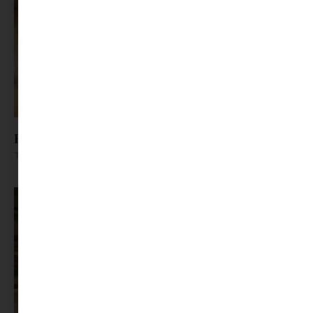
Hogyan hűtsük a lakást a nyári forróságban?
Tovább olvasom »