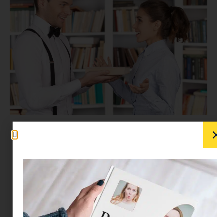
Tudom, hogy amikor elérkezik a
február 14.
napja, akkor ellepik a közösségi médiát a
szívecskés-szerelmes posztok,
a
virágárusokat a rózsacsokrok, a hipermarketek
polcait pedig a szerelmi bájitalok és a cuki piros-
rózsaszín ajándéktárgyak. A Valentin nap a