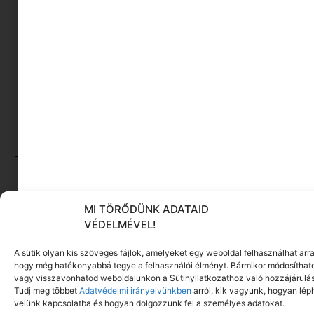
KÖNYVAJÁNLÓ
Nagyon szeretem az okosan felépített könyveket,
Tarr Ferenc könyvbe pedig szépen és logikusan
vezet be
Tovább olvasom
CÍMKÉK:
ADNI JÓ
,
KÖNYV AJÁNDÉKOZÁS
,
NEMZETKÖZI
KÖNYVAJÁNDÉK
Ez is érdekelhet ebből a
MI TÖRŐDÜNK ADATAID
kategóriából
VÉDELMÉVEL!
A sütik olyan kis szöveges fájlok, amelyeket egy weboldal felhasználhat arra
hogy még hatékonyabbá tegye a felhasználói élményt. Bármikor módosíthat
vagy visszavonhatod weboldalunkon a Sütinyilatkozathoz való hozzájárulás
Tudj meg többet
Adatvédelmi irányelvünkben
arról, kik vagyunk, hogyan lép
velünk kapcsolatba és hogyan dolgozzunk fel a személyes adatokat.