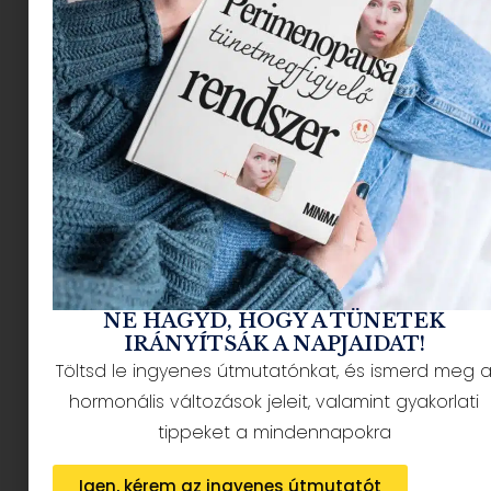
szerelem napja, ám nekem, aki könyvmoly és író
vagyok, egy egészen más ünnepről szól.
A Valentin napot
mindenki ismeri, de
február 14-én nemcsak
a szerelmesek napja
van, hanem a
Nemzetközi
könyvajándék napja is,
NE HAGYD, HOGY A TÜNETEK
IRÁNYÍTSÁK A NAPJAIDAT!
én pedig ezt tartom,
Töltsd le ingyenes útmutatónkat, és ismerd meg 
már több mint 5 éve,
hormonális változások jeleit, valamint gyakorlati
tippeket a mindennapokra
pedig házas vagyok.
Igen, kérem az ingyenes útmutatót