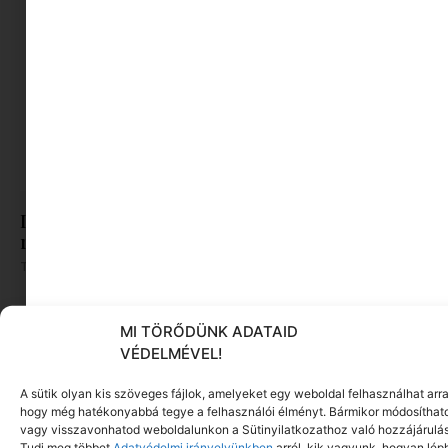
Délutáni alvás: amit a mediterrán kultúra már
régen tud
Tovább olvasom »
MI TÖRŐDÜNK ADATAID
VÉDELMÉVEL!
A sütik olyan kis szöveges fájlok, amelyeket egy weboldal felhasználhat arra
hogy még hatékonyabbá tegye a felhasználói élményt. Bármikor módosíthat
vagy visszavonhatod weboldalunkon a Sütinyilatkozathoz való hozzájárulás
Tudj meg többet
Adatvédelmi irányelvünkben
arról, kik vagyunk, hogyan lép