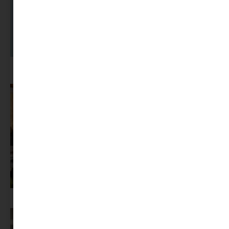
A dolgozók 94 százaléka fáradtságról számol be, mégis alig kérünk
segítséget
Az X-akták megkapta a saját LEGO-szettjét