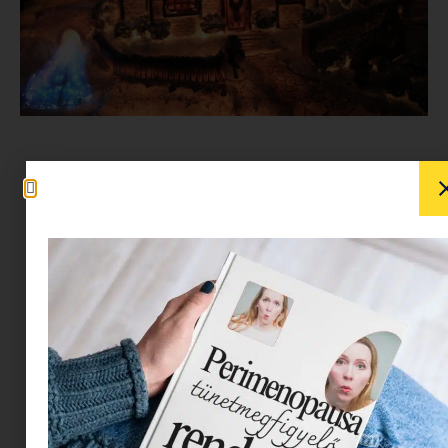
Igen, ez az idei karácsony olyan, amilyen. Mégis
hozzuk már ki belőle a maximumot, mit
gondoltok?
Mi a magunk, azaz a Minimag részéről
összeállítottuk a
megnézendő családi filmek
listájá
t, új
hagyományokat
találtunk ki, és gyors,
könnyű
kézműves ötleteket
is összegyűjtöttünk.
Most ti jöttök:
DÍSZÍTSD FEL AZ