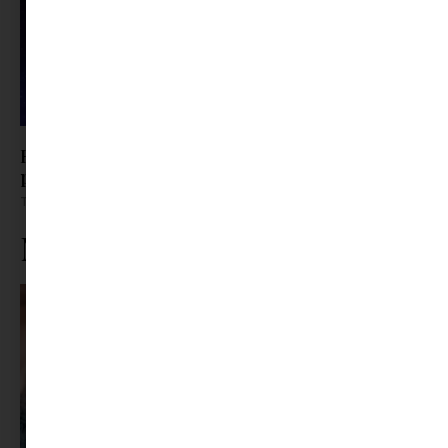
Roxfort a Dunakanyarban – Interjú Guba Gábor
producerrel
Tovább olvasom »
Ne maradj le rólunk