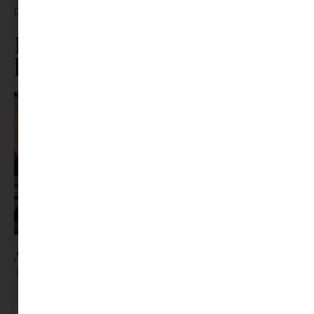
CÍMKÉK:
KARÁCSONYI DÍSZÍTÉS
Ez is érdekelhet ebből a
kategóriából
Az X-akták megkapta a saját LEGO-szettjét
Tovább olvasom »