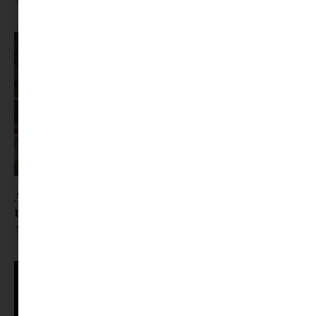
A trafik, ahol a gyerekkor lakott | Jöhet egy kis
nosztalgia?
Tovább olvasom »