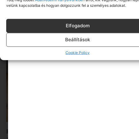
velünk kapcsolatba és hogyan dolgozzunk fel a személyes adatokat.
Elfogadom
Toblerone x Swarovski: kristályból készült el a
világ egyik legismertebb csokija
Beállítások
Tovább olvasom »
Cookie Policy
Hogyan hűtsük a lakást a nyári forróságban?
Tovább olvasom »