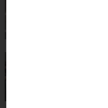
Képernyőidő a nyári szünet után: hogyan lehet veszekedés nélkül új
szabályokat bevezetni?
Pszichológus keresése az interneten: mire figyelj döntés előtt?