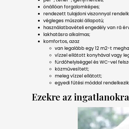
önállóan forgalomképes;
rendezett tulajdoni viszonnyal rendelk
végleges műszaki állapotú;
használatbavételi engedély van rá é
lakhatásra alkalmas;
komfortos, azaz
van legalább egy 12 m2-t meghal
vízzel ellátott konyhával vagy l
fürdőhelyiséggel és WC-vel felsze
közművesített;
meleg vízzel ellátott;
egyedi fűtési móddal rendelkezik
Ezekre az ingatlanokra