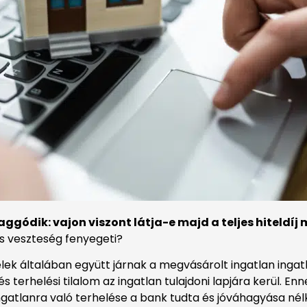
aggódik: vajon viszont látja-e majd a teljes hiteld
is veszteség fenyegeti?
telek általában együtt járnak a megvásárolt ingatlan ing
és terhelési tilalom az ingatlan tulajdoni lapjára kerül. En
ingatlanra való terhelése a bank tudta és jóváhagyása né