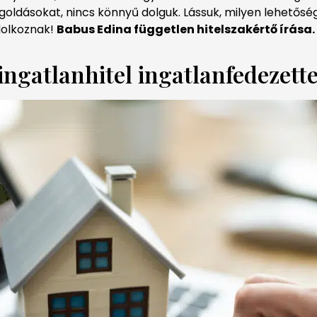
goldásokat, nincs könnyű dolguk. Lássuk, milyen lehetős
dolkoznak!
Babus Edina független hitelszakértő írása.
ingatlanhitel ingatlanfedezette