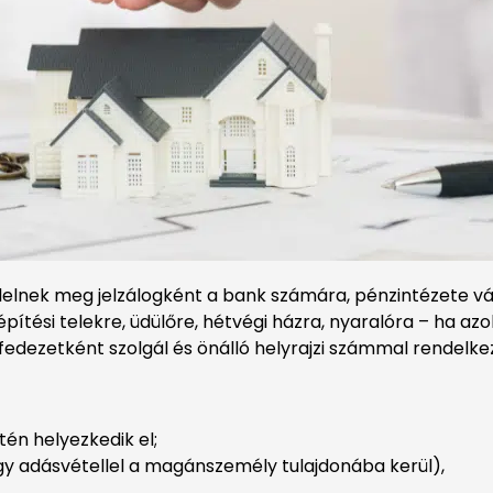
elnek meg jelzálogként a bank számára, pénzintézete válo
, építési telekre, üdülőre, hétvégi házra, nyaralóra – ha 
fedezetként szolgál és önálló helyrajzi számmal rendelke
én helyezkedik el;
 adásvétellel a magánszemély tulajdonába kerül),