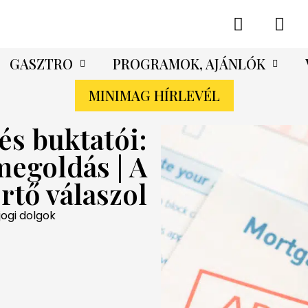
GASZTRO
PROGRAMOK, AJÁNLÓK
MINIMAG HÍRLEVÉL
és buktatói:
megoldás | A
rtő válaszol
jogi dolgok