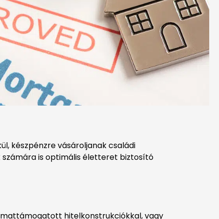
l, készpénzre vásároljanak családi
számára is optimális életteret biztosító
amattámogatott hitelkonstrukciókkal, vagy