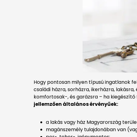
Hogy pontosan milyen típusú ingatlanok fel
családi házra, sorházra, ikerházra, lakásra
komfortosak-, és garázsra – ha kiegészítő 
jellemzően általános érvényűek:
a lakás vagy ház Magyarország terület
magánszemély tulajdonában van (vagy
per-, teher-, igénymentes;