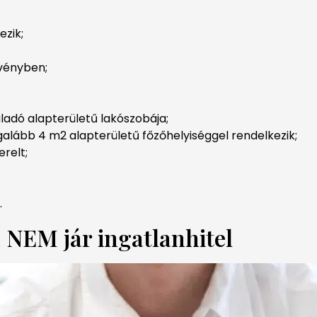
ezik;
rvényben;
adó alapterületű lakószobája;
egalább 4 m2 alapterületű főzőhelyiséggel rendelkezik;
relt;
.
 NEM jár ingatlanhitel