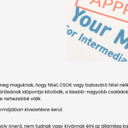
g maguknak, hogy hitel, CSOK vagy babaváró hitel nélkü
árlásának időpontja kitolódik, a kisebb-nagyobb családok 
e nehezebbé válik.
ormájában kivezetésre kerül.
oly önerő, nem tudnak vagy kívánnak élni az államilag k