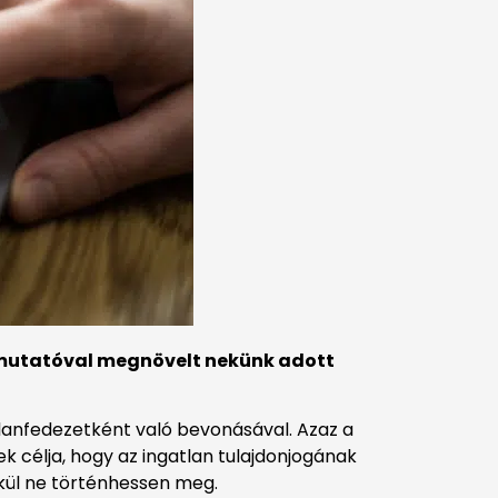
íj mutatóval megnövelt nekünk adott
atlanfedezetként való bevonásával. Azaz a
nek célja, hogy az ingatlan tulajdonjogának
lkül ne történhessen meg.