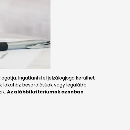
gatja. Ingatlanhitel jelzálogjoga kerülhet
azok lakóház besorolásúak vagy legalább
zik.
Az alábbi kritériumok azonban