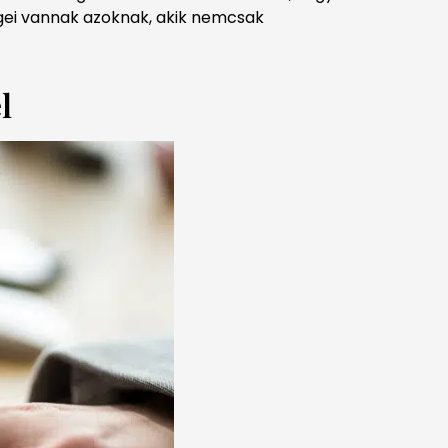
égei vannak azoknak, akik nemcsak
l