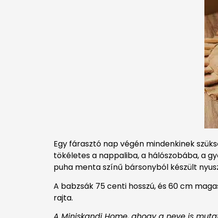
Egy fárasztó nap végén mindenkinek szüks
tökéletes a nappaliba, a hálószobába, a gy
puha menta színű bársonyból készült nyusz
A babzsák 75 centi hosszú, és 60 cm maga
rajta.
A Miniskandi Home, ahogy a neve is mutatja