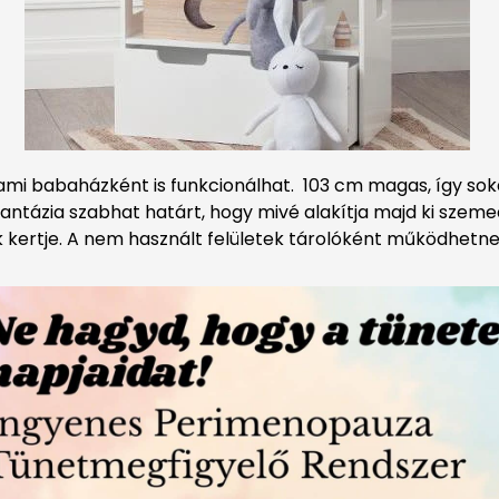
 ami babaházként is funkcionálhat. 103 cm magas, így soká
ntázia szabhat határt, hogy mivé alakítja majd ki szem
ek kertje. A nem használt felületek tárolóként működhetnek.