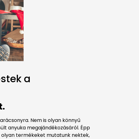
estek a
t.
 karácsonyra. Nem is olyan könnyű
nsült anyuka megajándékozásáról. Épp
k olyan termékeket mutatunk nektek,