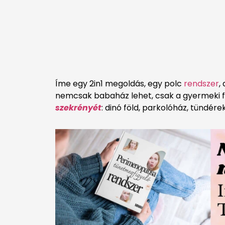
Íme egy 2in1 megoldás, egy polc
rendszer
,
nemcsak babaház lehet, csak a gyermeki fa
szekrényét
: dinó föld, parkolóház, tündér