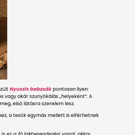
zült
Nyuszis babzsák
pontosan ilyen:
és vagy akár szunyókálás „helyeként”. A
 meg, első látásra szerelem lesz.
z, a tesók egymás mellett is elférhetnek
is ez a fő lakberendezési vonal, akkor