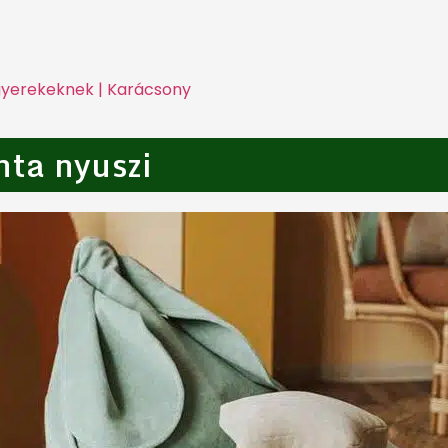
gyerekeknek | Karácsony
ta nyuszi