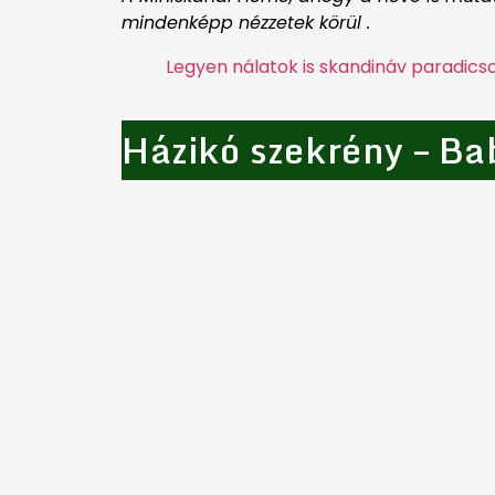
mindenképp nézzetek körül .
Legyen nálatok is skandináv paradics
Házikó szekrény – B