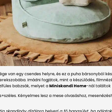
ége van egy csendes helyre, és ez a puha bársonyból kés
erekszobába. Imádni fogjátok, mint a készülődés, filmnéz
ifüles babzsák, melyet a
Miniskandi Home
-nál találtok
s+széles. Kényelmes lesz a mese olvasáshoz, mesenézéshe
 skandináv dizájnra helyezi a fő hangsúlyt, ha nálatok 