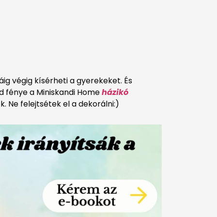
ig végig kísérheti a gyerekeket. És
ed fénye a Miniskandi Home
házikó
 Ne felejtsétek el a dekorálni:)